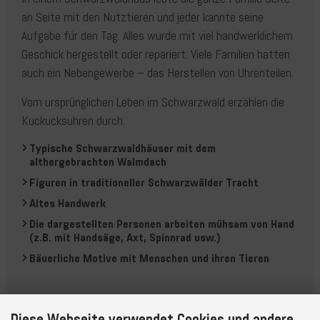
an Seite mit den Nutztieren und jeder kannte seine
Aufgabe für den Tag. Alles wurde mit viel handwerklichem
Geschick ­hergestellt oder repariert. Viele Familien hatten
auch ein Nebengewerbe – das Herstellen von Uhrenteilen.
Vom ursprünglichen Leben im Schwarzwald erzählen die
Kuckucksuhren durch:
Typische Schwarzwaldhäuser mit dem
althergebrachten Walmdach
Figuren in traditioneller Schwarzwälder Tracht
Altes Handwerk
Die dargestellten Personen arbeiten mühsam von Hand
(z.B. mit Handsäge, Axt, Spinnrad usw.)
Bäuerliche Motive mit Menschen und ihren Tieren
Diese Webseite verwendet Cookies und andere