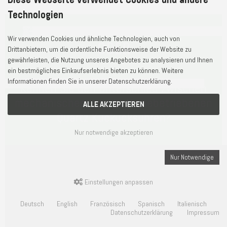
Technologien
Wir verwenden Cookies und ähnliche Technologien, auch von
ODER
Drittanbietern, um die ordentliche Funktionsweise der Website zu
gewährleisten, die Nutzung unseres Angebotes zu analysieren und Ihnen
ein bestmögliches Einkaufserlebnis bieten zu können. Weitere
Informationen finden Sie in unserer Datenschutzerklärung.
Kennen Sie den Unterschied zwischen
mechanischen- und batteriebetriebenen
ALLE AKZEPTIEREN
Quartz Kuckucksuhren?
Nur notwendige akzeptieren
Nur Notwendige
Einstellungen anpassen
Deutsch
English
Französisch
Spanisch
Italienisch
Datenschutzerklärung
Impressum