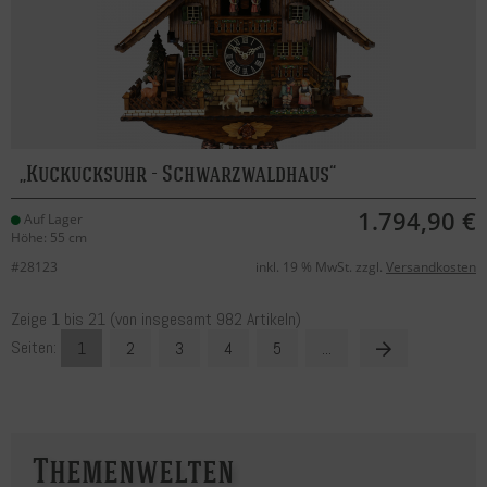
Kuckucksuhr - Schwarzwaldhaus
1.794,90 €
Auf Lager
Höhe: 55 cm
#28123
inkl. 19 % MwSt. zzgl.
Versandkosten
Zeige
1
bis
21
(von insgesamt
982
Artikeln)
Seiten:
1
2
3
4
5
...
Themenwelten