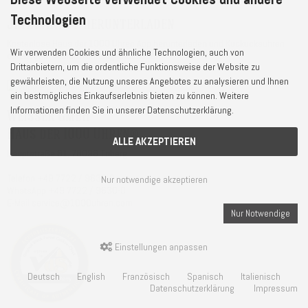
Technologien
Jetzt AR App herunterladen
Kostenlose Haus der 1000 Uhren App herunterladen und Kuckucksuhren
Wir verwenden Cookies und ähnliche Technologien, auch von
durch AR in deiner Wohnung anschauen
Drittanbietern, um die ordentliche Funktionsweise der Website zu
gewährleisten, die Nutzung unseres Angebotes zu analysieren und Ihnen
ein bestmögliches Einkaufserlebnis bieten zu können. Weitere
Informationen finden Sie in unserer Datenschutzerklärung.
Weisser GmbH
Haus der 1000 Uhren®
ALLE AKZEPTIEREN
Hauptstraße 81, 78098 Triberg
Telefon
+49 7722 / 9630-0
Nur notwendige akzeptieren
WhatsApp
+49 7722 / 9630-0
E-Mail
service@1000uhren.com
Nur Notwendige
Einstellungen anpassen
Deutsch
English
Französisch
Spanisch
Italienisch
Datenschutzerklärung
Impressum