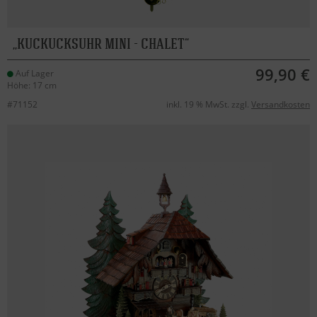
KUCKUCKSUHR MINI - CHALET
99,90 €
Auf Lager
Höhe: 17 cm
#71152
inkl. 19 % MwSt. zzgl.
Versandkosten