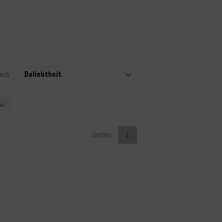
ach:
Seiten:
1