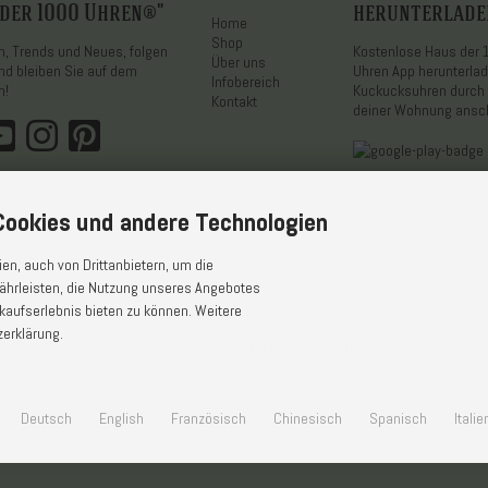
 der 1000 Uhren®"
herunterlade
Home
Shop
on, Trends und Neues, folgen
Kostenlose Haus der
Über uns
nd bleiben Sie auf dem
Uhren App herunterla
Infobereich
n!
Kuckucksuhren durch 
Kontakt
deiner Wohnung ans
ookies und andere Technologien
n, auch von Drittanbietern, um die
ährleisten, die Nutzung unseres Angebotes
kaufserlebnis bieten zu können. Weitere
zerklärung.
echt
Privatsphäre und Datenschutz
Cookie Einstellungen
Impressum
Deutsch
English
Französisch
Chinesisch
Spanisch
Itali