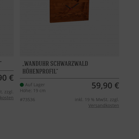
WANDUHR SCHWARZWALD
HÖHENPROFIL
90 €
59,90 €
Auf Lager
Höhe: 19 cm
. zzgl.
kosten
#73536
inkl. 19 % MwSt. zzgl.
Versandkosten