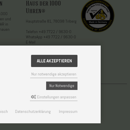
n
Haus der 1000
Uhren®
 1000
den und
Hauptstraße 81, 78098 Triberg
AR in
chauen
Telefon
+49 7722 / 9630-0
WhatsApp
+49 7722 / 9630-0
E-Mail
service@1000uhren.com
ALLE AKZEPTIEREN
Nur notwendige akzeptieren
Nur Notwendige
© Weisser GmbH - Haus der 1000 Uhren®
Einstellungen anpassen
enisch
Datenschutzerklärung
Impressum