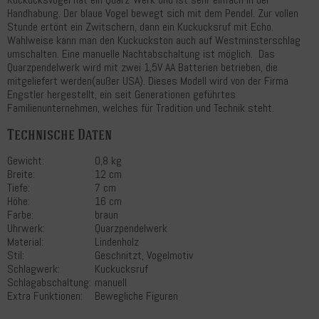
Handhabung. Der blaue Vogel bewegt sich mit dem Pendel. Zur vollen
Stunde ertönt ein Zwitschern, dann ein Kuckucksruf mit Echo.
Wahlweise kann man den Kuckuckston auch auf Westminsterschlag
umschalten. Eine manuelle Nachtabschaltung ist möglich. Das
Quarzpendelwerk wird mit zwei 1,5V AA Batterien betrieben, die
mitgeliefert werden(außer USA). Dieses Modell wird von der Firma
Engstler hergestellt, ein seit Generationen geführtes
Familienunternehmen, welches für Tradition und Technik steht.
Technische Daten
Gewicht:
0,8 kg
Breite:
12 cm
Tiefe:
7 cm
Höhe:
16 cm
Farbe:
braun
Uhrwerk:
Quarzpendelwerk
Material:
Lindenholz
Stil:
Geschnitzt, Vogelmotiv
Schlagwerk:
Kuckucksruf
Schlagabschaltung:
manuell
Extra Funktionen:
Bewegliche Figuren