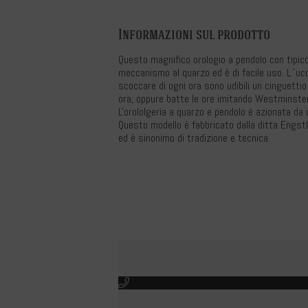
Informazioni sul prodotto
Questo magnifico orologio a pendolo con tipico
meccanismo al quarzo ed é di facile uso. L´ucce
scoccare di ogni ora sono udibili un cinguettio 
ora, oppure batte le ore imitando Westminster.
L'orololgeria a quarzo e pendolo è azionata da d
Questo modello è fabbricato dalla ditta Engstl
ed è sinonimo di tradizione e tecnica.