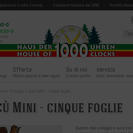
pedizione in tutto il mondo
tradizione familiare dal 1880
Prodotto Made
30-0
9630-0
r noi.
a.
Offerta
Su di noi
servizio
ologi
Offerte speciali e idee regalo
Il nostro profilo
Aiuto, downloads, dom
tura
»
Orologio a cucù Mini - cinque foglie
ù Mini - cinque foglie
Questo mini orologio a cucú con