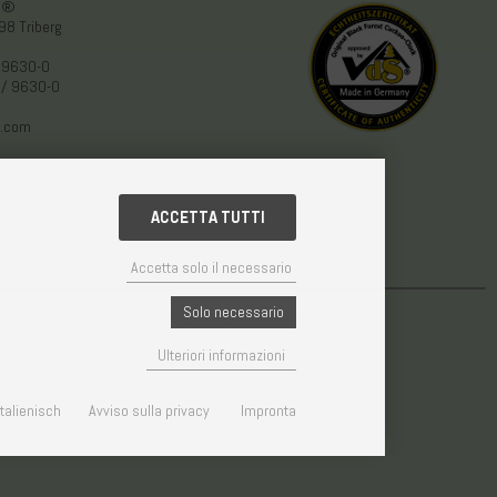
en®
98 Triberg
 9630-0
 / 9630-0
.com
ACCETTA TUTTI
Accetta solo il necessario
Solo necessario
© Weisser GmbH - Haus der 1000 Uhren®
Ulteriori informazioni
Italienisch
Avviso sulla privacy
Impronta