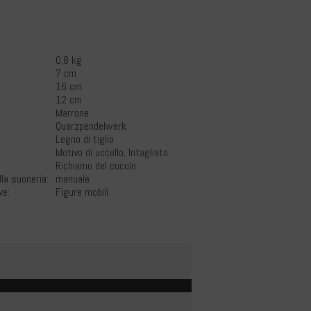
0,8 kg
7 cm
16 cm
12 cm
Marrone
Quarzpendelwerk
Legno di tiglio
Motivo di uccello, Intagliato
Richiamo del cuculo
lla suoneria:
manuale
ve:
Figure mobili