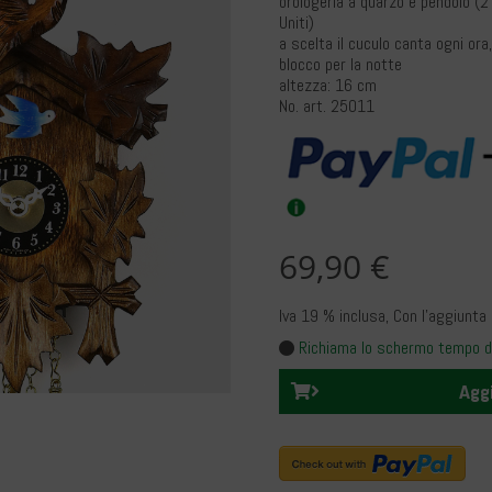
orologeria a quarzo e pendolo (2 
Uniti)
a scelta il cuculo canta ogni or
blocco per la notte
altezza: 16 cm
No. art. 25011
69,90 €
Iva 19 % inclusa
, Con l’aggiunta
Richiama lo schermo tempo d
Aggi