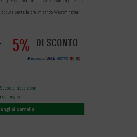
x 1,5 V AA batterie incluse / eccetto gli Stati
a, oppure batte le ore imitando Westminster
5%
di sconto
Spese di spedizione
i consegna
ungi al carrello