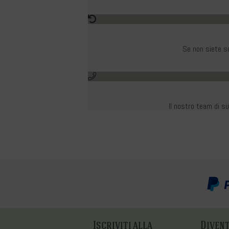
Se non siete so
Il nostro team di su
Iscriviti alla
Divent