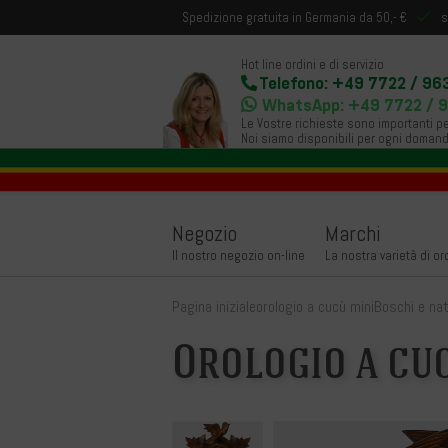
Spedizione gratuita in Germania da 50,- €
s
Hot line ordini e di servizio
Telefono: +49 7722 / 96
WhatsApp: +49 7722 / 
Le Vostre richieste sono importanti pe
Noi siamo disponibili per ogni domand
Negozio
Marchi
Il nostro negozio on-line
La nostra varietà di or
Pagina iniziale
orologio a cucù mini
Boschi e na
Orologio a cuc