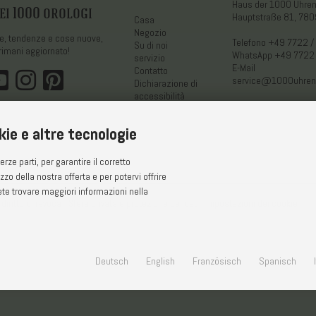
Haus der 1000 Uhr
ei 1000 orologi
Hauptstraße 81, 780
Casa
Negozio
ne, tendenze e cose nuove,
Telefono
+49 7722 /
Su di noi
rimani aggiornato!
WhatsApp
+49 7722
servizio
E-Mail
Contatto
service@1000uhren
Dichiarazione di
accessibilità
kie e altre tecnologie
rze parti, per garantire il corretto
zzo della nostra offerta e per potervi offrire
ete trovare maggiori informazioni nella
diritto di revoca
Sfera privata e protezione dei dati
Impostazioni dei cookie
Deutsch
English
Französisch
Spanisch