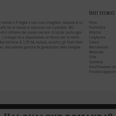
Dati tecnici
 motivo a 5 foglie e con cucú intagliato, dispone di un
Peso:
llo blu si muove in sincronia con il pendolo. Allo
Profondità:
ed il richiamo del cuculo con eco. Il cuculo canta ogni
Altezza:
 L'orologio ha a disposizione un blocco per la notte.
Larghezza:
ue batterie di 1,5V AA, incluse, eccetto gli Stati Uniti.
Colore:
er, una azienda gestita da generazioni dalla famigila
Meccanismo:
Materiale:
Stile:
Suoneria:
Disattivazione de
Funzioni aggiunti