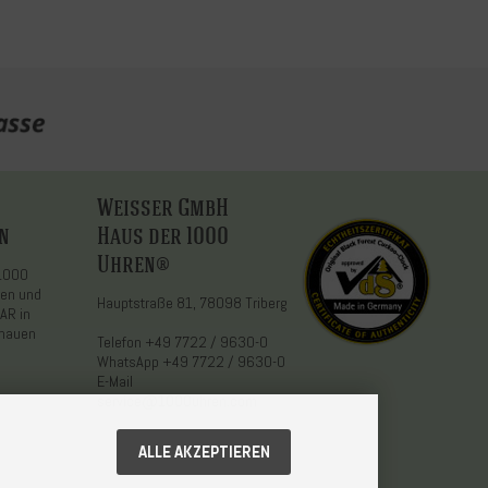
Weisser GmbH
n
Haus der 1000
Uhren®
 1000
den und
Hauptstraße 81, 78098 Triberg
AR in
chauen
Telefon
+49 7722 / 9630-0
WhatsApp
+49 7722 / 9630-0
E-Mail
service@1000uhren.com
ALLE AKZEPTIEREN