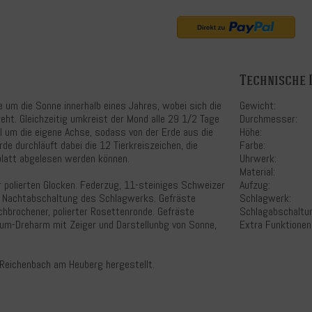
Technische 
e um die Sonne innerhalb eines Jahres, wobei sich die
Gewicht:
eht. Gleichzeitig umkreist der Mond alle 29 1/2 Tage
Durchmesser:
l um die eigene Achse, sodass von der Erde aus die
Höhe:
de durchläuft dabei die 12 Tierkreiszeichen, die
Farbe:
rblatt abgelesen werden können.
Uhrwerk:
Material:
 polierten Glocken. Federzug, 11-steiniges Schweizer
Aufzug:
e Nachtabschaltung des Schlagwerks. Gefräste
Schlagwerk:
chbrochener, polierter Rosettenronde. Gefräste
Schlagabschaltu
rium-Dreharm mit Zeiger und Darstellunbg von Sonne,
Extra Funktionen
n Reichenbach am Heuberg hergestellt.