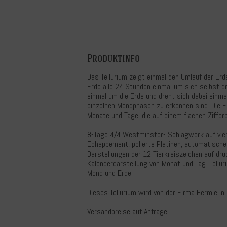
Produktinfo
Das Tellurium zeigt einmal den Umlauf der Erd
Erde alle 24 Stunden einmal um sich selbst dr
einmal um die Erde und dreht sich dabei einma
einzelnen Mondphasen zu erkennen sind. Die Er
Monate und Tage, die auf einem flachen Ziffe
8-Tage 4/4 Westminster- Schlagwerk auf vier
Echappement, polierte Platinen, automatisch
Darstellungen der 12 Tierkreiszeichen auf dru
Kalenderdarstellung von Monat und Tag. Tellu
Mond und Erde.
Dieses Tellurium wird von der Firma Hermle i
Versandpreise auf Anfrage.