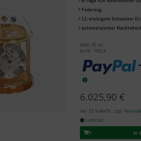
8-Tage 4/4 Westminster-S
Federzug
11-steinigem Schweizer E
automatsischer Nachtabsc
Höhe: 35 cm
Art.Nr.: 75614
6.025,90 €
inkl. 19 % MwSt.
, zzgl.
Versand
Lieferzeit
In