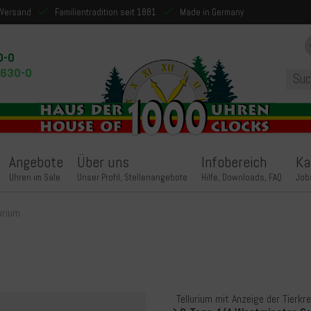
 Versand
Familientradition seit 1881
Made in Germany
0-0
9630-0
Angebote
Über uns
Infobereich
Ka
Uhren im Sale
Unser Profil, Stellenangebote
Hilfe, Downloads, FAQ
Job
lurium
Tellurium mit Anzeige der Tierk