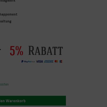
chlagwerk
chappement
haltung
Rabatt
5%
kosten
 den Warenkorb