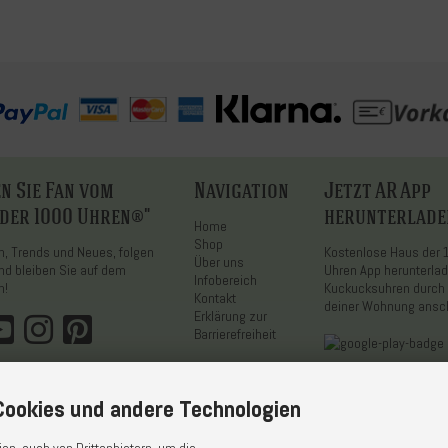
n Sie Fan vom
Navigation
Jetzt AR App
 der 1000 Uhren®"
herunterlade
Home
Shop
on, Trends und Neues, folgen
Kostenlose Haus der
Über uns
nd bleiben Sie auf dem
Uhren App herunterla
Infobereich
n!
Kuckucksuhren durch 
Kontakt
deiner Wohnung ans
Erklärung zur
Barrierefreiheit
ookies und andere Technologien