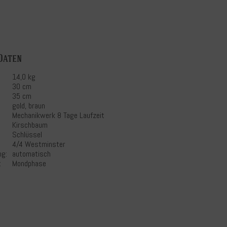
Daten
14,0 kg
30 cm
35 cm
gold, braun
Mechanikwerk 8 Tage Laufzeit
Kirschbaum
Schlüssel
4/4 Westminster
ng:
automatisch
:
Mondphase