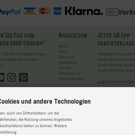
n Sie Fan vom
Navigation
Jetzt AR App
 der 1000 Uhren®"
herunterlade
Home
Shop
on, Trends und Neues, folgen
Kostenlose Haus der
Über uns
nd bleiben Sie auf dem
Uhren App herunterla
Infobereich
n!
Kuckucksuhren durch 
Kontakt
deiner Wohnung ans
Erklärung zur
Barrierefreiheit
ookies und andere Technologien
n, auch von Drittanbietern, um die
ährleisten, die Nutzung unseres Angebotes
kaufserlebnis bieten zu können. Weitere
zerklärung.