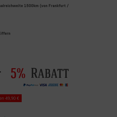
nalreichweite 1500km (von Frankfurt /
iffern
Rabatt
5%
en 49,90 €