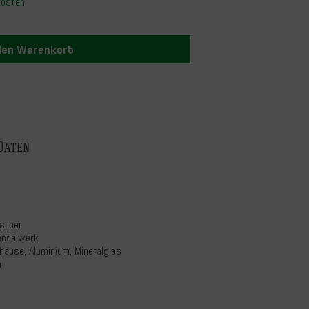
kosten
 den Warenkorb
Daten
silber
endelwerk
häuse, Aluminium, Mineralglas
n