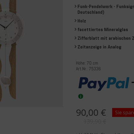
Funk-Pendelwerk - Funksig
Deutschland)
Holz
facettiertes Mineralglas
Zifferblatt mit arabischen Z
Zeitanzeige in Analog
Höhe: 70 cm
Art.Nr.: 75336
90,00 €
Sie spar
139,90 €