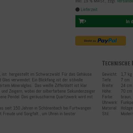
inkl. 19 % MwSt.
, zzgl.
Versand
Lieferzeit
In
Technische 
 ist hergestellt im Schwarzwald. Für das Gehäuse
Gewicht:
1,7 kg
 Glas verwendet. Ein Blickfang ist der stilvolle
Tiefe:
7 cm
ertem Mineralglas. Das weiße Zifferblatt ist klar
Breite:
24 cm
n und Zeigern, wobei der silberfarbene Sekundenzeiger
Höhe:
70 cm
rbene Pendel. Das geräuscharme Quartzwerk wird mit
Farbe:
braun, 
Uhrwerk:
Funkp
das seit 150 Jahren in Schönenbach bei Furtwangen
Material:
Holzge
t Freude und Sorgfalt , um Uhren in bester
Stil:
Moder