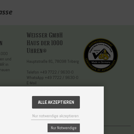
Weisser GmbH
n
Haus der 1000
Uhren®
 1000
den und
Hauptstraße 81, 78098 Triberg
AR in
chauen
Telefon
+49 7722 / 9630-0
WhatsApp
+49 7722 / 9630-0
E-Mail
service@1000uhren.com
ALLE AKZEPTIEREN
Nur notwendige akzeptieren
Nur Notwendige