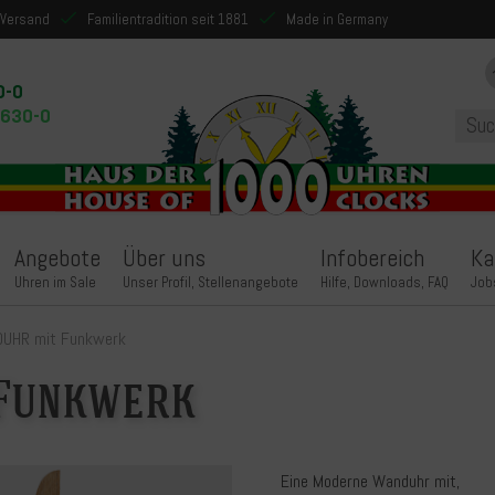
 Versand
Familientradition seit 1881
Made in Germany
0-0
9630-0
Angebote
Über uns
Infobereich
Ka
Uhren im Sale
Unser Profil, Stellenangebote
Hilfe, Downloads, FAQ
Job
UHR mit Funkwerk
Funkwerk
Eine Moderne Wanduhr mit,