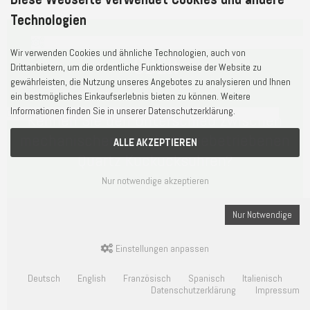
Technologien
Wir verwenden Cookies und ähnliche Technologien, auch von
ODER
Drittanbietern, um die ordentliche Funktionsweise der Website zu
gewährleisten, die Nutzung unseres Angebotes zu analysieren und Ihnen
ein bestmögliches Einkaufserlebnis bieten zu können. Weitere
Informationen finden Sie in unserer Datenschutzerklärung.
Kennen Sie den Unterschied zwischen
mechanischen- und batteriebetriebenen
ALLE AKZEPTIEREN
Quartz Kuckucksuhren?
Nur notwendige akzeptieren
Nur Notwendige
Einstellungen anpassen
Deutsch
English
Französisch
Spanisch
Italienisch
Datenschutzerklärung
Impressum