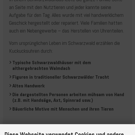
an Seite mit den Nutztieren und jeder kannte seine
Aufgabe für den Tag. Alles wurde mit viel handwerklichem
Geschick ­hergestellt oder repariert. Viele Familien hatten
auch ein Nebengewerbe – das Herstellen von Uhrenteilen.
Vom ursprünglichen Leben im Schwarzwald erzählen die
Kuckucksuhren durch:
Typische Schwarzwaldhäuser mit dem
althergebrachten Walmdach
Figuren in traditioneller Schwarzwälder Tracht
Altes Handwerk
Die dargestellten Personen arbeiten mühsam von Hand
(z.B. mit Handsäge, Axt, Spinnrad usw.)
Bäuerliche Motive mit Menschen und ihren Tieren
Diese Webseite verwendet Cookies und andere