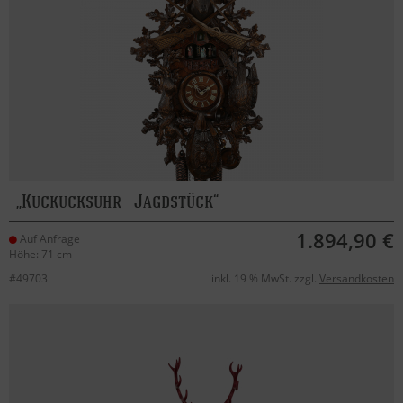
Kuckucksuhr - Jagdstück
1.894,90 €
Auf Anfrage
Höhe: 71 cm
#49703
inkl. 19 % MwSt. zzgl.
Versandkosten