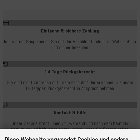
Einfache & sichere Zahlung
In unserem Shop können Sie mit der Bezahlmethode Ihrer Wahl einfach
und sicher bezahlen.
14 Tage Rückgaberecht
Sie sind nicht zufrieden mit Ihrem Produkt? Gerne können Sie unser
14-tägiges Rückgaberecht in Anspruch nehmen.
Kontakt & Hilfe
Unser Service steht Ihnen vor, während und nach dem Kauf zur
Verfügung und hilft Ihnen gerne weiter, wenn Sie Fragen haben!
Diese Webseite verwendet Cookies und andere