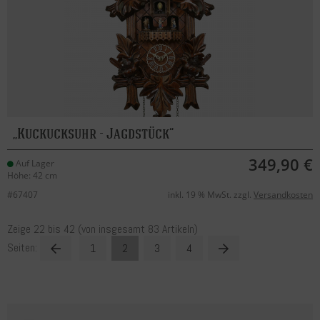
Kuckucksuhr - Jagdstück
349,90 €
Auf Lager
Höhe: 42 cm
#67407
inkl. 19 % MwSt. zzgl.
Versandkosten
Zeige
22
bis
42
(von insgesamt
83
Artikeln)
Seiten:
1
2
3
4