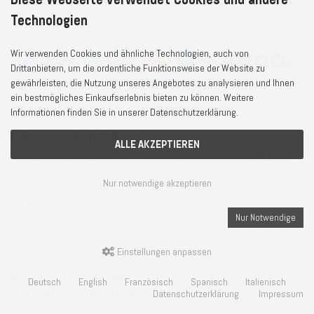
Technologien
Wir verwenden Cookies und ähnliche Technologien, auch von
Drittanbietern, um die ordentliche Funktionsweise der Website zu
gewährleisten, die Nutzung unseres Angebotes zu analysieren und Ihnen
ein bestmögliches Einkaufserlebnis bieten zu können. Weitere
Informationen finden Sie in unserer Datenschutzerklärung.
Newsletter abonnieren
ALLE AKZEPTIEREN
Melden Sie sich jetzt zu unserem Newsletter an und verpassen so keine
Neuigkeiten und Angebote!
Nur notwendige akzeptieren
Nur Notwendige
Ja, ich habe die
Datenschutzerklärung
gelesen und bin damit
einverstanden.
Einstellungen anpassen
Werden Sie Fan vom
Deutsch
English
Französisch
Spanisch
Italienisch
"Haus der 1000 Uhren®"
Datenschutzerklärung
Impressum