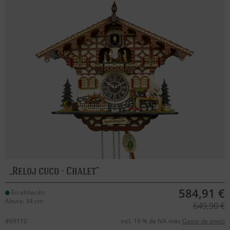
Reloj cuco - Chalet
584,91 €
En almacén
Altura: 34 cm
649,90 €
#69110
incl. 19 % de IVA más
Gasto de envío