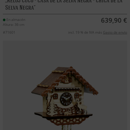
Reloj cuco - casa de la Selva Negra - chica de la
Selva Negra
639,90 €
En almacén
Altura: 36 cm
#71601
incl. 19 % de IVA más
Gasto de envío