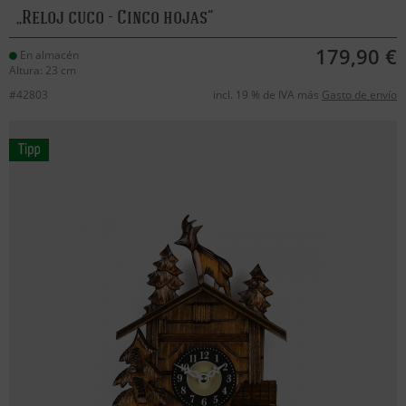
Reloj cuco - Cinco hojas
179,90 €
En almacén
Altura: 23 cm
#42803
incl. 19 % de IVA más
Gasto de envío