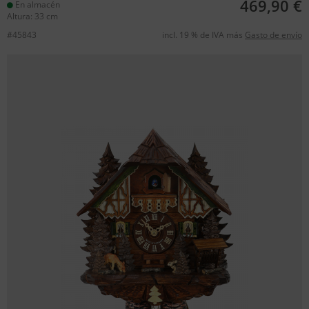
469,90 €
En almacén
Altura: 33 cm
#45843
incl. 19 % de IVA más
Gasto de envío