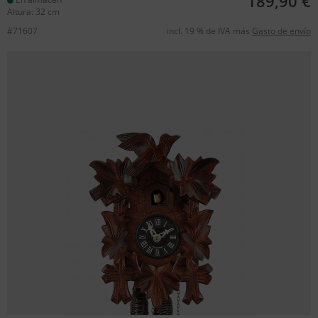
189,90 €
Altura: 32 cm
#71607
incl. 19 % de IVA más
Gasto de envío