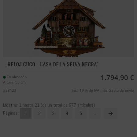
Reloj cuco - Casa de la Selva Negra
1.794,90 €
En almacén
Altura: 55 cm
#28123
incl. 19 % de IVA más
Gasto de envío
Mostrar
1
hasta
21
(de un total de
977
artículos)
Páginas:
1
2
3
4
5
...