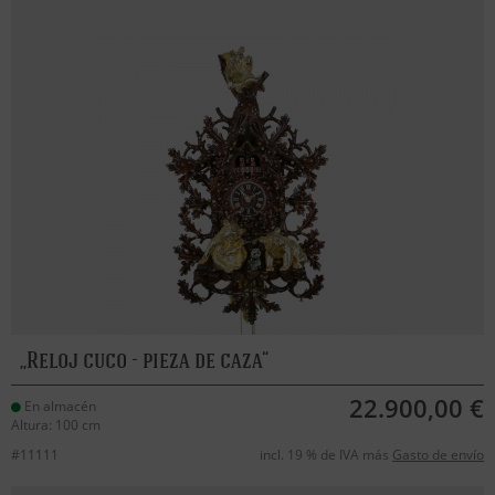
Reloj cuco - pieza de caza
22.900,00 €
En almacén
Altura: 100 cm
#11111
incl. 19 % de IVA más
Gasto de envío