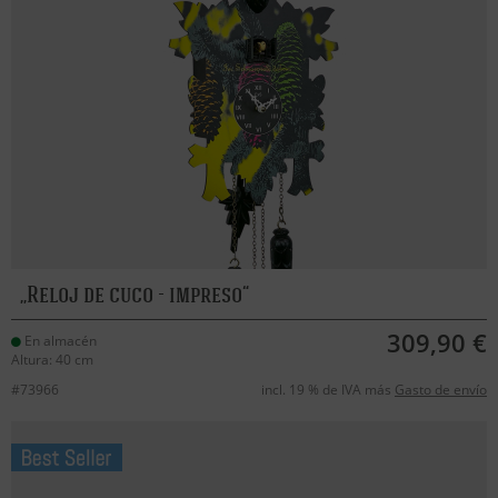
Reloj de cuco - impreso
309,90 €
En almacén
Altura: 40 cm
#73966
incl. 19 % de IVA más
Gasto de envío