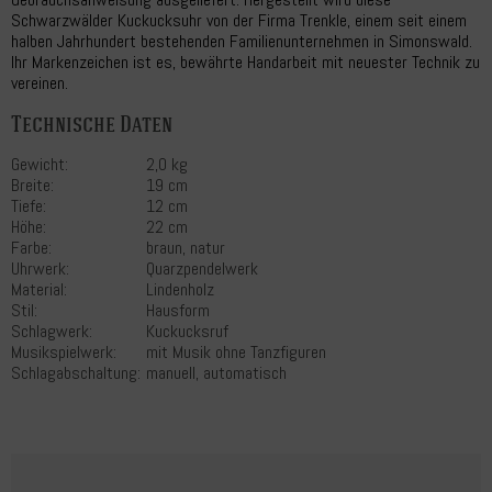
Schwarzwälder Kuckucksuhr von der Firma Trenkle, einem seit einem
halben Jahrhundert bestehenden Familienunternehmen in Simonswald.
Ihr Markenzeichen ist es, bewährte Handarbeit mit neuester Technik zu
vereinen.
Technische Daten
Gewicht:
2,0 kg
Breite:
19 cm
Tiefe:
12 cm
Höhe:
22 cm
Farbe:
braun, natur
Uhrwerk:
Quarzpendelwerk
Material:
Lindenholz
Stil:
Hausform
Schlagwerk:
Kuckucksruf
Musikspielwerk:
mit Musik ohne Tanzfiguren
Schlagabschaltung:
manuell, automatisch