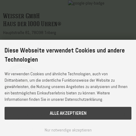
Weisser GmbH
Haus der 1000 Uhren®
Hauptstraße 81, 78098 Triberg
Telefon
+49 7722 / 9630-0
WhatsApp
+49 7722 / 9630-0
Diese Webseite verwendet Cookies und andere
E-Mail
service@1000uhren.com
Technologien
Wir verwenden Cookies und ähnliche Technologien, auch von
Drittanbietern, um die ordentliche Funktionsweise der Website zu
gewährleisten, die Nutzung unseres Angebotes zu analysieren und Ihnen
ein bestmögliches Einkaufserlebnis bieten zu können. Weitere
Informationen finden Sie in unserer Datenschutzerklärung.
ALLE AKZEPTIEREN
Lieferzeit und Versandkosten
© Weisser GmbH - Haus der 1000 Uhren®
AGB und Widerrufsrecht
Privatsphäre und Datenschutz
Cookie Einstellungen
Nur notwendige akzeptieren
Impressum