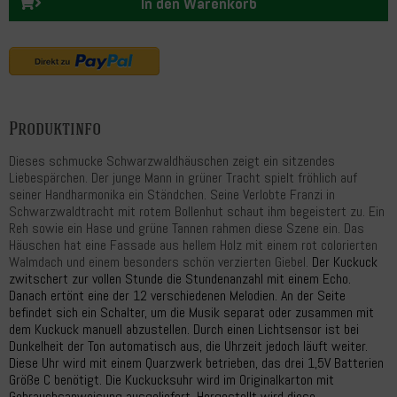
In den Warenkorb
Produktinfo
Dieses schmucke Schwarzwaldhäuschen zeigt ein sitzendes
Liebespärchen. Der junge Mann in grüner Tracht spielt fröhlich auf
seiner Handharmonika ein Ständchen. Seine Verlobte Franzi in
Schwarzwaldtracht mit rotem Bollenhut schaut ihm begeistert zu. Ein
Reh sowie ein Hase und grüne Tannen rahmen diese Szene ein. Das
Häuschen hat eine Fassade aus hellem Holz mit einem rot colorierten
Walmdach und einem besonders schön verzierten Giebel.
Der Kuckuck
zwitschert zur vollen Stunde die Stundenanzahl mit einem Echo.
Danach ertönt eine der 12 verschiedenen Melodien. An der Seite
befindet sich ein Schalter, um die Musik separat oder zusammen mit
dem Kuckuck manuell abzustellen. Durch einen Lichtsensor ist bei
Dunkelheit der Ton automatisch aus, die Uhrzeit jedoch läuft weiter.
Diese Uhr wird mit einem Quarzwerk betrieben, das drei 1,5V Batterien
Größe C benötigt. Die Kuckucksuhr wird im Originalkarton mit
Gebrauchsanweisung ausgeliefert. Hergestellt wird diese