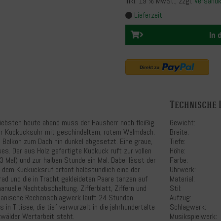
inkl. 19 % MwSt.
, zzgl.
Versand
Lieferzeit
In
Technische 
iebsten heute abend muss der Hausherr noch fleißig
Gewicht:
der Kuckucksuhr mit geschindeltem, rotem Walmdach.
Breite:
 Balkon zum Dach hin dunkel abgesetzt. Eine graue,
Tiefe:
es. Der aus Holz gefertigte Kuckuck ruft zur vollen
Höhe:
 Mal) und zur halben Stunde ein Mal. Dabei lässt der
Farbe:
h dem Kuckucksruf ertönt halbstündlich eine der
Uhrwerk:
ad und die in Tracht gekleideten Paare tanzen auf
Material:
anuelle Nachtabschaltung. Zifferblatt, Ziffern und
Stil:
hanische Rechenschlagwerk läuft 24 Stunden.
Aufzug:
in Titisee, die tief verwurzelt in die jahrhundertalte
Schlagwerk:
zwälder Wertarbeit steht.
Musikspielwerk: