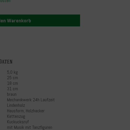
kosten
 den Warenkorb
Daten
5,0 kg
25 cm
18 cm
31 cm
braun
Mechanikwerk 24h Laufzeit
Lindenholz
Hausform, Holzhacker
Kettenzug
Kuckucksruf
mit Musik mit Tanzfiguren