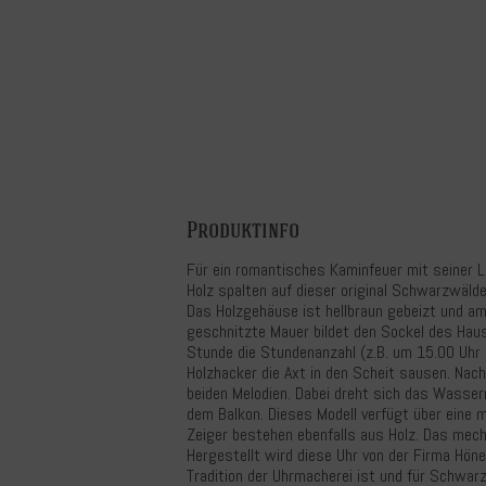
Produktinfo
Für ein romantisches Kaminfeuer mit seiner L
Holz spalten auf dieser original Schwarzwäl
Das Holzgehäuse ist hellbraun gebeizt und am
geschnitzte Mauer bildet den Sockel des Haus
Stunde die Stundenanzahl (z.B. um 15.00 Uhr 3
Holzhacker die Axt in den Scheit sausen. Nac
beiden Melodien. Dabei dreht sich das Wasserr
dem Balkon. Dieses Modell verfügt über eine m
Zeiger bestehen ebenfalls aus Holz. Das mec
Hergestellt wird diese Uhr von der Firma Hönes 
Tradition der Uhrmacherei ist und für Schwar