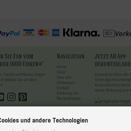
n Sie Fan vom
Navigation
Jetzt AR App
 der 1000 Uhren®"
herunterlade
Home
Shop
on, Trends und Neues, folgen
Kostenlose Haus der
Über uns
nd bleiben Sie auf dem
Uhren App herunterla
Infobereich
n!
Kuckucksuhren durch 
Kontakt
deiner Wohnung ans
Erklärung zur
Barrierefreiheit
ookies und andere Technologien