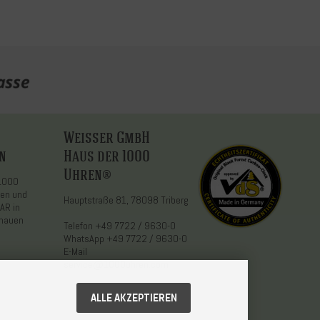
Weisser GmbH
n
Haus der 1000
Uhren®
 1000
den und
Hauptstraße 81, 78098 Triberg
AR in
chauen
Telefon
+49 7722 / 9630-0
WhatsApp
+49 7722 / 9630-0
E-Mail
service@1000uhren.com
ALLE AKZEPTIEREN