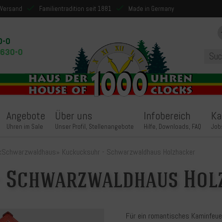
 Versand
Familientradition seit 1881
Made in Germany
0-0
9630-0
Angebote
Über uns
Infobereich
Ka
Uhren im Sale
Unser Profil, Stellenangebote
Hilfe, Downloads, FAQ
Job
k
Schwarzwaldhaus
»
Kuckucksuhr - Schwarzwaldhaus Holzhacker
- Schwarzwaldhaus Hol
Für ein romantisches Kaminfeue