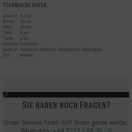
Technische Daten
Gewicht:
3,0 kg
Breite:
29 cm
Höhe:
48 cm
Tiefe:
8 cm
Farbe:
grün
Uhrwerk:
Funkwerk
Material:
Aluminium, Nußbaum, Holzgehäuse, Mineralglas
Stil:
Modern
Sie haben noch Fragen?
Unser Service-Team hilft Ihnen gerne weiter.
WhatsApp:
+49 7722 / 96 30 - 0