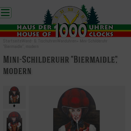
Startseite
Wand- & Tischuhren
Wanduhren
»
Mini-Schilderuhr
"Biermaidle", modern
Mini-Schilderuhr "Biermaidle",
modern