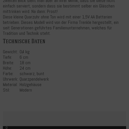
zweiten Blick sieht man aber an ihrer Mimik, dass sie diese nicht
einfach serviert, sondern dass sie bestimmt selber ein Gläschen
mittrinken wird. Na dann: Prost!
Diese kleine Quarzuhr ohne Ton wird mit einer 1,5V AA Batterien
betrieben. Dieses Modell wird von der Firma Trenkle hergestellt, ein
seit Generationen geführtes Familienunternehmen, welches für
Tradition und Technik steht.
Technische Daten
Gewicht:
0,4 kg
Tiefe:
6 cm
Breite:
18 cm
Höhe:
24 cm
Farbe:
schwarz, bunt
Uhrwerk:
Quarzpendelwerk
Material:
Holzgehäuse
Stil:
Modern