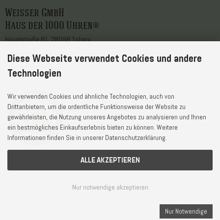
Weisser GmbH
Haus der 1000 Uhren®
Hauptstraße 81, 78098 Triberg
Diese Webseite verwendet Cookies und andere
Telefon
+49 7722 / 9630-0
WhatsApp
+49 7722 / 9630-0
Technologien
E-Mail
service@1000uhren.com
Wir verwenden Cookies und ähnliche Technologien, auch von
Drittanbietern, um die ordentliche Funktionsweise der Website zu
gewährleisten, die Nutzung unseres Angebotes zu analysieren und Ihnen
ein bestmögliches Einkaufserlebnis bieten zu können. Weitere
Informationen finden Sie in unserer Datenschutzerklärung.
ALLE AKZEPTIEREN
Lieferzeit und Versandkosten
© Weisser GmbH - Haus der 1000 Uhren®
AGB und Widerrufsrecht
Nur notwendige akzeptieren
Privatsphäre und Datenschutz
Cookie Einstellungen
Impressum
Nur Notwendige