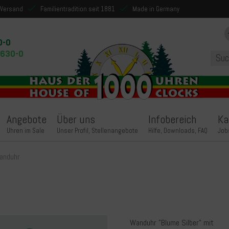
 Versand
Familientradition seit 1881
Made in Germany
0-0
9630-0
Angebote
Über uns
Infobereich
Ka
Uhren im Sale
Unser Profil, Stellenangebote
Hilfe, Downloads, FAQ
Job
anduhr
Wanduhr "Blume Silber" mit