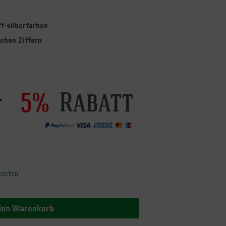
ff-silberfarben
schen Ziffern
Rabatt
5%
kosten
 den Warenkorb