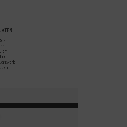
Daten
,8 kg
 cm
6 cm
lber
uarzwerk
odern