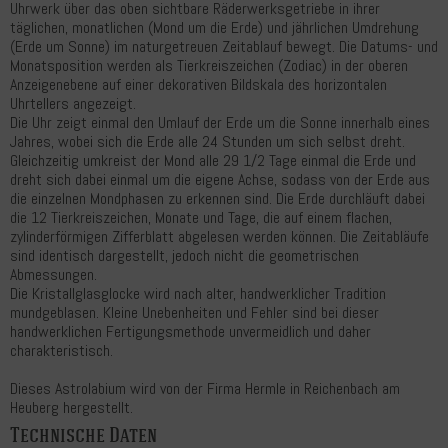
Uhrwerk über das oben sichtbare Räderwerksgetriebe in ihrer
täglichen, monatlichen (Mond um die Erde) und jährlichen Umdrehung
(Erde um Sonne) im naturgetreuen Zeitablauf bewegt. Die Datums- und
Monatsposition werden als Tierkreiszeichen (Zodiac) in der oberen
Anzeigenebene auf einer dekorativen Bildskala des horizontalen
Uhrtellers angezeigt.
Die Uhr zeigt einmal den Umlauf der Erde um die Sonne innerhalb eines
Jahres, wobei sich die Erde alle 24 Stunden um sich selbst dreht.
Gleichzeitig umkreist der Mond alle 29 1/2 Tage einmal die Erde und
dreht sich dabei einmal um die eigene Achse, sodass von der Erde aus
die einzelnen Mondphasen zu erkennen sind. Die Erde durchläuft dabei
die 12 Tierkreiszeichen, Monate und Tage, die auf einem flachen,
zylinderförmigen Zifferblatt abgelesen werden können. Die Zeitabläufe
sind identisch dargestellt, jedoch nicht die geometrischen
Abmessungen.
Die Kristallglasglocke wird nach alter, handwerklicher Tradition
mundgeblasen. Kleine Unebenheiten und Fehler sind bei dieser
handwerklichen Fertigungsmethode unvermeidlich und daher
charakteristisch.
Dieses Astrolabium wird von der Firma Hermle in Reichenbach am
Heuberg hergestellt.
Technische Daten