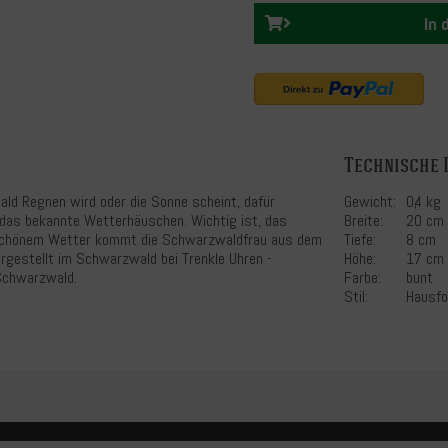
In
Technische 
ald Regnen wird oder die Sonne scheint, dafür
Gewicht:
0,4 kg
das bekannte Wetterhäuschen. Wichtig ist, das
Breite:
20 cm
 schönem Wetter kommt die Schwarzwaldfrau aus dem
Tiefe:
8 cm
rgestellt im Schwarzwald bei Trenkle Uhren -
Höhe:
17 cm
 Schwarzwald.
Farbe:
bunt
Stil:
Hausf