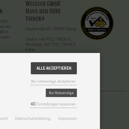
Weisser GmbH
n
Haus der 1000
Uhren®
 1000
den und
Hauptstraße 81, 78098 Triberg
AR in
chauen
Telefon
+49 7722 / 9630-0
WhatsApp
+49 7722 / 9630-0
E-Mail
service@1000uhren.com
ALLE AKZEPTIEREN
Nur notwendige akzeptieren
Nur Notwendige
© Weisser GmbH - Haus der 1000 Uhren®
Einstellungen anpassen
enisch
Datenschutzerklärung
Impressum