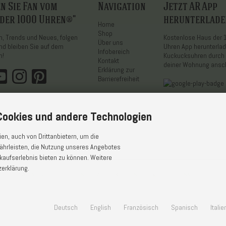
n Sie Fan vom
Navigation
Jetzt AR App
 der 1000 Uhren®"
herunterlade
Home
Shop
on, Trends und Neues, folgen
Kostenlose Haus der
Über uns
nd bleiben Sie auf dem
Uhren App herunterla
Infobereich
n!
Kuckucksuhren durch 
Kontakt
deiner Wohnung ans
Erklärung zur
Barrierefreiheit
ookies und andere Technologien
n, auch von Drittanbietern, um die
ährleisten, die Nutzung unseres Angebotes
kaufserlebnis bieten zu können. Weitere
zerklärung.
echt
Privatsphäre und Datenschutz
Cookie Einstellungen
Impressum
Deutsch
English
Französisch
Spanisch
Itali