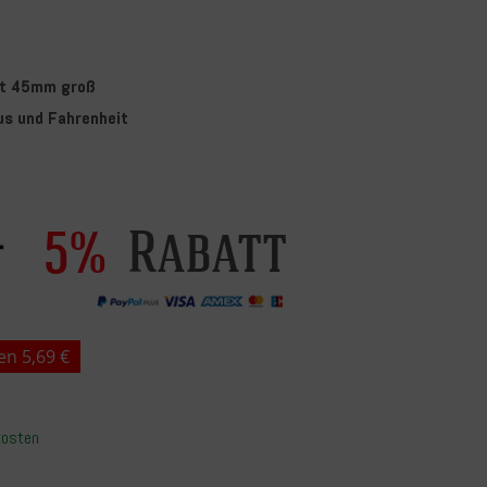
cht 45mm groß
us und Fahrenheit
Rabatt
5%
en 5,69 €
kosten