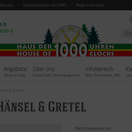
 Versand
Familientradition seit 1881
Made in Germany
0-0
9630-0
Angebote
Über uns
Infobereich
Ka
Uhren im Sale
Unser Profil, Stellenangebote
Hilfe, Downloads, FAQ
Job
nsel & Gretel
Hänsel & Gretel
Wetterhäuschen mit