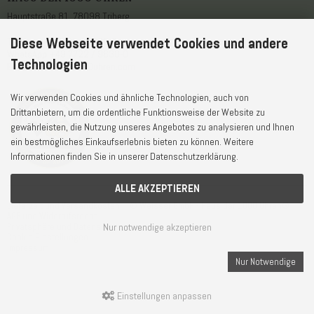
Hauptstraße 81, 78098 Triberg
Diese Webseite verwendet Cookies und andere
Telefon
+49 7722 / 9630-0
WhatsApp
+49 7722 / 9630-0
Technologien
E-Mail
service@1000uhren.com
Wir verwenden Cookies und ähnliche Technologien, auch von
Drittanbietern, um die ordentliche Funktionsweise der Website zu
gewährleisten, die Nutzung unseres Angebotes zu analysieren und Ihnen
ein bestmögliches Einkaufserlebnis bieten zu können. Weitere
Informationen finden Sie in unserer Datenschutzerklärung.
ALLE AKZEPTIEREN
Lieferzeit und Versandkosten
© Weisser GmbH - Haus der 1000 Uhren®
AGB und Widerrufsrecht
Nur notwendige akzeptieren
Privatsphäre und Datenschutz
Cookie Einstellungen
Impressum
Nur Notwendige
Einstellungen anpassen