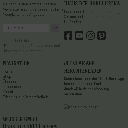
"Haus der 1000 Uhren®"
Melden Sie sich jetzt zu unserem
Newsletter an und verpassen so keine
Inspiration, Trends und Neues, folgen
Neuigkeiten und Angebote!
Sie uns und bleiben Sie auf dem
Laufenden!
Ja, ich habe die
Datenschutzerklärung
gelesen und
bin damit einverstanden.
Navigation
Jetzt AR App
herunterladen
Home
Shop
Kostenlose Haus der 1000 Uhren App
Über uns
herunterladen und Kuckucksuhren
Infobereich
durch AR in deiner Wohnung
Kontakt
anschauen
Erklärung zur Barrierefreiheit
Weisser GmbH
Haus der 1000 Uhren®