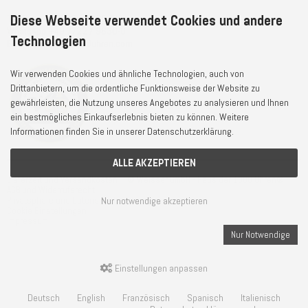
Diese Webseite verwendet Cookies und andere
Telefon
+49 7722 / 9630-0
WhatsApp
+49 7722 / 9630-0
Technologien
E-Mail
service@1000uhren.com
Wir verwenden Cookies und ähnliche Technologien, auch von
Drittanbietern, um die ordentliche Funktionsweise der Website zu
gewährleisten, die Nutzung unseres Angebotes zu analysieren und Ihnen
ein bestmögliches Einkaufserlebnis bieten zu können. Weitere
Informationen finden Sie in unserer Datenschutzerklärung.
ALLE AKZEPTIEREN
Lieferzeit und Versandkosten
© Weisser GmbH - Haus der 1000 Uhren®
AGB und Widerrufsrecht
Nur notwendige akzeptieren
Privatsphäre und Datenschutz
Cookie Einstellungen
Impressum
Nur Notwendige
Einstellungen anpassen
Deutsch
English
Französisch
Spanisch
Italienisch