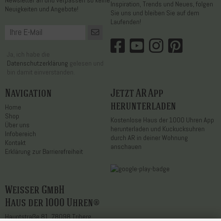
Inspiration, Trends und Neues, folgen
Neuigkeiten und Angebote!
Sie uns und bleiben Sie auf dem
Laufenden!
Ja, ich habe die
Datenschutzerklärung
gelesen und
bin damit einverstanden.
Navigation
Jetzt AR App
herunterladen
Home
Shop
Kostenlose Haus der 1000 Uhren App
Über uns
herunterladen und Kuckucksuhren
Infobereich
durch AR in deiner Wohnung
Kontakt
anschauen
Erklärung zur Barrierefreiheit
Weisser GmbH
Haus der 1000 Uhren®
Hauptstraße 81, 78098 Triberg