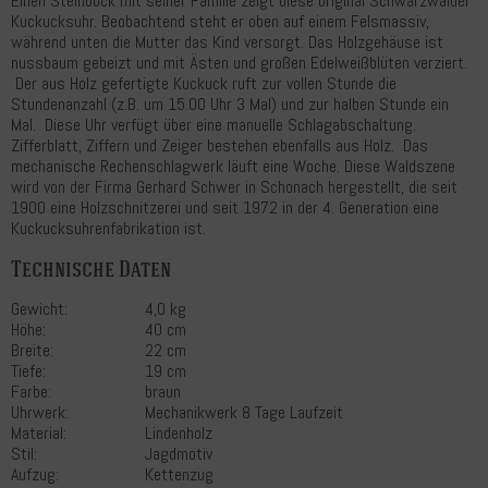
Einen Steinbock mit seiner Familie zeigt diese original Schwarzwälder
Kuckucksuhr. Beobachtend steht er oben auf einem Felsmassiv,
während unten die Mutter das Kind versorgt. Das Holzgehäuse ist
nussbaum gebeizt und mit Ästen und großen Edelweißblüten verziert.
Der aus Holz gefertigte Kuckuck ruft zur vollen Stunde die
Stundenanzahl (z.B. um 15.00 Uhr 3 Mal) und zur halben Stunde ein
Mal. Diese Uhr verfügt über eine manuelle Schlagabschaltung.
Zifferblatt, Ziffern und Zeiger bestehen ebenfalls aus Holz. Das
mechanische Rechenschlagwerk läuft eine Woche. Diese Waldszene
wird von der Firma Gerhard Schwer in Schonach hergestellt, die seit
1900 eine Holzschnitzerei und seit 1972 in der 4. Generation eine
Kuckucksuhrenfabrikation ist.
Technische Daten
Gewicht:
4,0 kg
Höhe:
40 cm
Breite:
22 cm
Tiefe:
19 cm
Farbe:
braun
Uhrwerk:
Mechanikwerk 8 Tage Laufzeit
Material:
Lindenholz
Stil:
Jagdmotiv
Aufzug:
Kettenzug