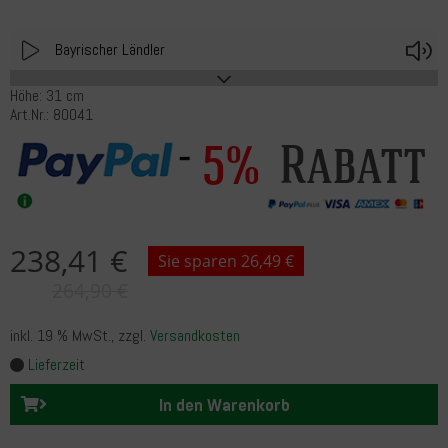
Play
V
Bayrischer Ländler
Höhe: 31 cm
Art.Nr.: 80041
Rabatt
5%
238,41 €
Sie sparen 26,49 €
264,90 €
inkl. 19 % MwSt.
, zzgl.
Versandkosten
Lieferzeit
In den Warenkorb