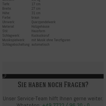
Tiefe:
17 cm
Breite:
27 cm
Höhe:
31 cm
Farbe:
braun
Uhrwerk:
Quarzpendelwerk
Material:
Holzgehäuse
Stil:
Hausform
Schlagwerk:
Kuckucksruf
Musikspielwerk:
mit Musik ohne Tanzfiguren
Schlagabschaltung:
automatisch
Sie haben noch Fragen?
Unser Service-Team hilft Ihnen gerne weiter.
WhatsApp:
+49 7722 / 96 30 - 0