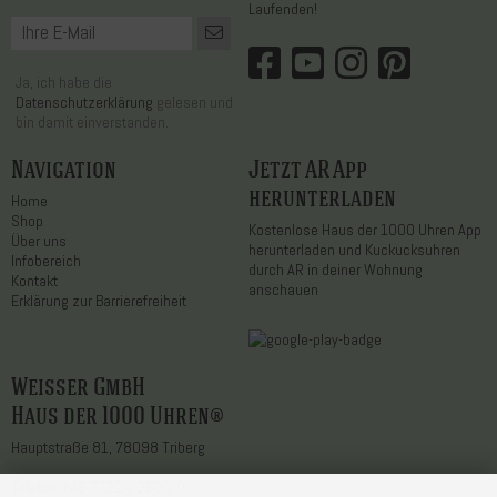
Laufenden!
Ja, ich habe die
Datenschutzerklärung
gelesen und
bin damit einverstanden.
Navigation
Jetzt AR App
herunterladen
Home
Shop
Kostenlose Haus der 1000 Uhren App
Über uns
herunterladen und Kuckucksuhren
Infobereich
durch AR in deiner Wohnung
Kontakt
anschauen
Erklärung zur Barrierefreiheit
Weisser GmbH
Haus der 1000 Uhren®
Hauptstraße 81, 78098 Triberg
Telefon
+49 7722 / 9630-0