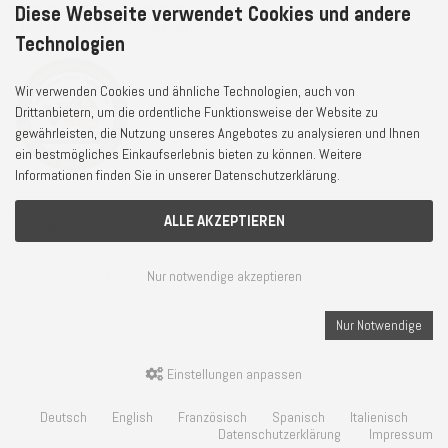
WhatsApp
+49 7722 / 9630-0
Diese Webseite verwendet Cookies und andere
E-Mail
service@1000uhren.com
Technologien
Wir verwenden Cookies und ähnliche Technologien, auch von
Drittanbietern, um die ordentliche Funktionsweise der Website zu
gewährleisten, die Nutzung unseres Angebotes zu analysieren und Ihnen
ein bestmögliches Einkaufserlebnis bieten zu können. Weitere
Informationen finden Sie in unserer Datenschutzerklärung.
ALLE AKZEPTIEREN
Lieferzeit und Versandkosten
© Weisser GmbH - Haus der 1000 Uhren®
AGB und Widerrufsrecht
Privatsphäre und Datenschutz
Cookie Einstellungen
Nur notwendige akzeptieren
Impressum
Nur Notwendige
Einstellungen anpassen
Deutsch
English
Französisch
Spanisch
Italienisch
Datenschutzerklärung
Impressum