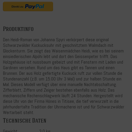
Produktinfo
Den Heidi-Roman von Johanna Spyri verkörpert diese original
Schwarzwälder Kuckucksuhr mit geschnitztem Walmdach mit
Glockenturm. Sie zeigt das Waisenmädchen Heidi, wie es bei seinem
einsiedlerischen Alpöhi lebt und dort den Geissenpeter trifft. Das
Holzgehäuse ist nussbaum gebeizt und mit Fenstern mit Laden und
Gardinen versehen. Rund um das Haus gibt es Tannen und einen
Brunnen. Der aus Holz gefertigte Kuckuck ruft zur vollen Stunde die
Stundenanzahl (z.B. um 15.00 Uhr 3 Mal) und zur halben Stunde ein
Mal. Dieses Modell verfügt über eine manuelle Nachtabschaltung.
Zifferblatt, Ziffern und Zeiger bestehen ebenfalls aus Holz. Das
mechanische Rechenschlagwerk läuft 24 Stunden. Hergestellt wird
diese Uhr von der Firma Hönes in Titisee, die tief verwurzelt in die
jahrhundertalte Tradition der Uhrmacherei ist und für Schwarzwälder
Wertarbeit steht.
Technische Daten
Gewicht:
3,0 kg