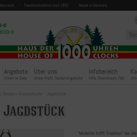
 Versand
Familientradition seit 1881
Made in Germany
0-0
9630-0
Angebote
Über uns
Infobereich
Ka
Uhren im Sale
Unser Profil, Stellenangebote
Hilfe, Downloads, FAQ
Job
s Design
»
Kuckucksuhr - Jagdstück
 Jagdstück
"Moderne trifft Tradition" bei d