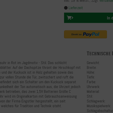
inkl. 19 % MwSt.
, zzgl.
Versand
Lieferzeit
In
Technische 
suhr in Rot im Jagdmotiv - Stil. Das schlicht
Gewicht:
lätter. Auf der Dachspitze thront der Hirschkopf mit
Breite:
 und der Kuckuck ist in Holz gehalten sowie das
Höhe:
zur vollen Stunde die Tür, zwitschert und ruft die
Tiefe:
befindet sich ein Schalter um den Kuckuck separat
Farbe:
Dunkelheit der Ton automatisch aus, die Uhrzeit jedoch
Uhrwerk:
erk betrieben, das zwei 1,5V Batterien Größe C
Material:
uhr wird im Originalkarton mit Gebrauchsanweisung
Stil:
on der Firma Engstler hergestellt, ein seit
Schlagwerk:
welches für Tradition und Technik steht.
Musikspielwerk:
Schlagabschaltu