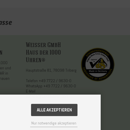
Weisser GmbH
n
Haus der 1000
Uhren®
 1000
den und
Hauptstraße 81, 78098 Triberg
AR in
chauen
Telefon
+49 7722 / 9630-0
WhatsApp
+49 7722 / 9630-0
E-Mail
service@1000uhren.com
ALLE AKZEPTIEREN
Nur notwendige akzeptieren