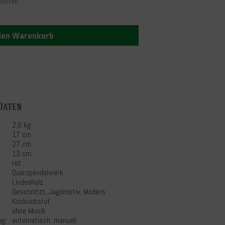
kosten
 den Warenkorb
Daten
2,0 kg
17 cm
27 cm
13 cm
rot
Quarzpendelwerk
Lindenholz
Geschnitzt, Jagdmotiv, Modern
Kuckucksruf
ohne Musik
ng:
automatisch, manuell