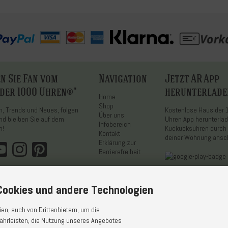
n Sie Fan vom
Navigation
Jetzt AR App
 der 1000 Uhren®"
herunterlade
Home
Shop
on, Trends und Neues, folgen
Kostenlose Haus der
Über uns
nd bleiben Sie auf dem
Uhren App herunterla
Infobereich
n!
Kuckucksuhren durch 
Kontakt
deiner Wohnung ans
Erklärung zur
Barrierefreiheit
ookies und andere Technologien
n, auch von Drittanbietern, um die
ährleisten, die Nutzung unseres Angebotes