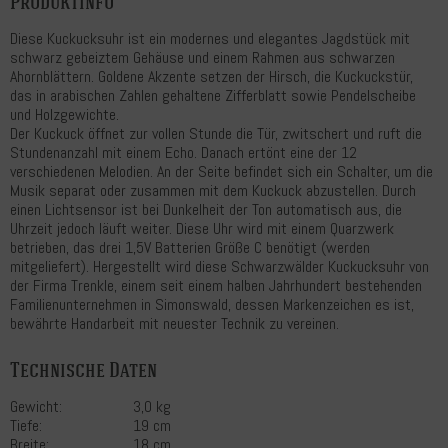
Produktinfo
Diese Kuckucksuhr ist ein modernes und elegantes Jagdstück mit
schwarz gebeiztem Gehäuse und einem Rahmen aus schwarzen
Ahornblättern. Goldene Akzente setzen der Hirsch, die Kuckuckstür,
das in arabischen Zahlen gehaltene Zifferblatt sowie Pendelscheibe
und Holzgewichte.
Der Kuckuck öffnet zur vollen Stunde die Tür, zwitschert und ruft die
Stundenanzahl mit einem Echo. Danach ertönt eine der 12
verschiedenen Melodien. An der Seite befindet sich ein Schalter, um die
Musik separat oder zusammen mit dem Kuckuck abzustellen. Durch
einen Lichtsensor ist bei Dunkelheit der Ton automatisch aus, die
Uhrzeit jedoch läuft weiter. Diese Uhr wird mit einem Quarzwerk
betrieben, das drei 1,5V Batterien Größe C benötigt (werden
mitgeliefert). Hergestellt wird diese Schwarzwälder Kuckucksuhr von
der Firma Trenkle, einem seit einem halben Jahrhundert bestehenden
Familienunternehmen in Simonswald, dessen Markenzeichen es ist,
bewährte Handarbeit mit neuester Technik zu vereinen.
Technische Daten
Gewicht:
3,0 kg
Tiefe:
19 cm
Breite:
18 cm