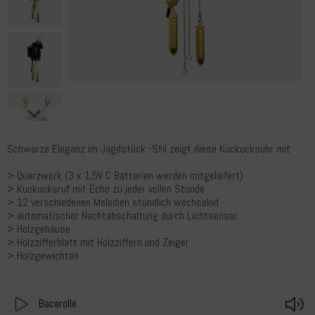
Schwarze Eleganz im Jagdstück -Stil zeigt diese Kuckucksuhr mit
> Quarzwerk (3 x 1,5V C Batterien werden mitgeliefert)
> Kuckucksruf mit Echo zu jeder vollen Stunde
> 12 verschiedenen Melodien stündlich wechselnd
> automatischer Nachtabschaltung durch Lichtsensor
> Holzgehäuse
> Holzzifferblatt mit Holzziffern und Zeiger
> Holzgewichten
Play
V
Bacarolle