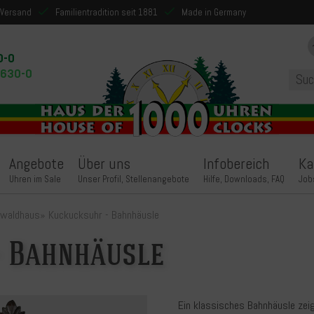
 Versand
Familientradition seit 1881
Made in Germany
0-0
9630-0
Angebote
Über uns
Infobereich
Ka
Uhren im Sale
Unser Profil, Stellenangebote
Hilfe, Downloads, FAQ
Job
waldhaus
»
Kuckucksuhr - Bahnhäusle
- Bahnhäusle
Ein klassisches Bahnhäusle zei