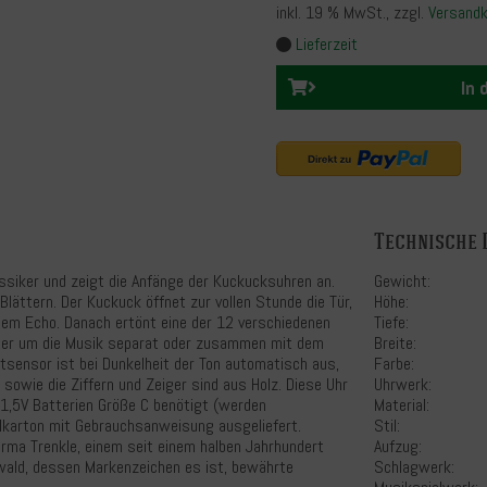
inkl. 19 % MwSt.
, zzgl.
Versand
Lieferzeit
In
Technische 
ssiker und zeigt die Anfänge der Kuckucksuhren an.
Gewicht:
ättern. Der Kuckuck öffnet zur vollen Stunde die Tür,
Höhe:
nem Echo. Danach ertönt eine der 12 verschiedenen
Tiefe:
alter um die Musik separat oder zusammen mit dem
Breite:
tsensor ist bei Dunkelheit der Ton automatisch aus,
Farbe:
t sowie die Ziffern und Zeiger sind aus Holz. Diese Uhr
Uhrwerk:
 1,5V Batterien Größe C benötigt (werden
Material:
nalkarton mit Gebrauchsanweisung ausgeliefert.
Stil:
irma Trenkle, einem seit einem halben Jahrhundert
Aufzug:
ald, dessen Markenzeichen es ist, bewährte
Schlagwerk: