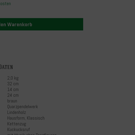
kosten
 den Warenkorb
Daten
2,0 kg
32 cm
14 cm
24 cm
braun
Quarzpendelwerk
Lindenholz
Hausform, Klassisch
Kettenzug
Kuckucksruf