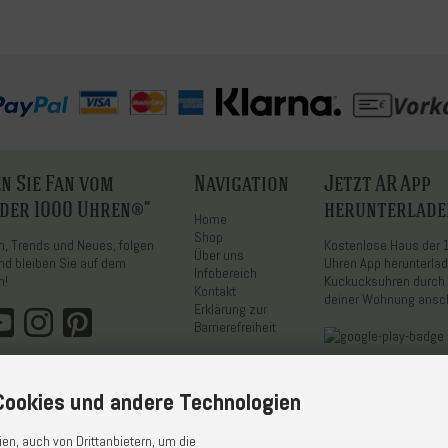
n Sie Fan vom
Navigation
Jetzt AR App
 der 1000 Uhren®"
herunterlade
Home
Shop
on, Trends und Neues, folgen
Kostenlose Haus der
Über uns
nd bleiben Sie auf dem
Uhren App herunterla
Infobereich
n!
Kuckucksuhren durch 
Kontakt
deiner Wohnung ans
Erklärung zur
Barrierefreiheit
ookies und andere Technologien
n, auch von Drittanbietern, um die