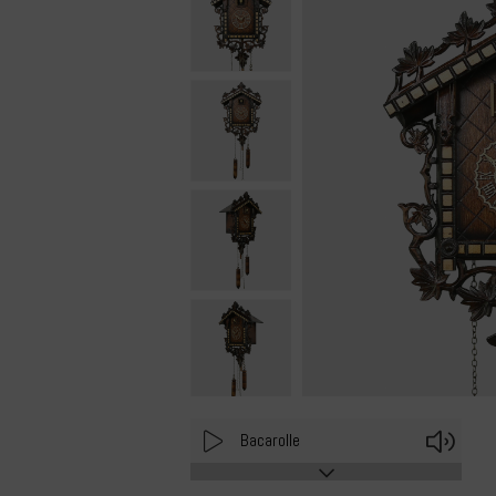
Play
Volu
Bacarolle