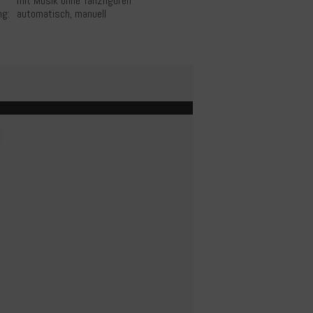
mit Musik ohne Tanzfiguren
ng:
automatisch, manuell