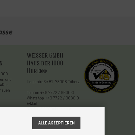
Weisser GmbH
n
Haus der 1000
Uhren®
 1000
den und
Hauptstraße 81, 78098 Triberg
AR in
chauen
Telefon
+49 7722 / 9630-0
WhatsApp
+49 7722 / 9630-0
E-Mail
service@1000uhren.com
ALLE AKZEPTIEREN