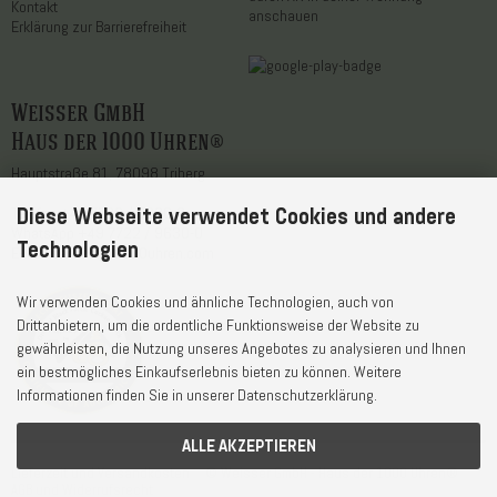
Kontakt
anschauen
Erklärung zur Barrierefreiheit
Weisser GmbH
Haus der 1000 Uhren®
Hauptstraße 81, 78098 Triberg
Diese Webseite verwendet Cookies und andere
Telefon
+49 7722 / 9630-0
WhatsApp
+49 7722 / 9630-0
Technologien
E-Mail
service@1000uhren.com
Wir verwenden Cookies und ähnliche Technologien, auch von
Drittanbietern, um die ordentliche Funktionsweise der Website zu
gewährleisten, die Nutzung unseres Angebotes zu analysieren und Ihnen
ein bestmögliches Einkaufserlebnis bieten zu können. Weitere
Informationen finden Sie in unserer Datenschutzerklärung.
ALLE AKZEPTIEREN
Lieferzeit und Versandkosten
© Weisser GmbH - Haus der 1000 Uhren®
AGB und Widerrufsrecht