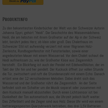
Produktinfo
Zu den bekanntesten Kinderbücher der Welt von der Schweizer Autorin
Johanna Spyri, gehört "Heidi". Die Geschichte des Waisenmädchens
Heidi, die am liebsten mit ihrem Großvater auf der Alp in der Schweiz
lebt, berührt jedes Herz, ob klein oder groß. Das Chalethaus im
Schweizer Stil ist aufwendig verziert mit einer filigranen Holz-
Zierleiste, Rundbogenfenster mit Fensterladen, sowie einer
angedeuteten Mauer mit einem Wasserrad. Vor dem Chalet schaut die
Heidi aufmerksam zu, wie der Großvater Käse aus Ziegenmilch
herstellt. Ein Blickfang ist auch der Pendel mit Edelweißblüten, der im
Takt der Uhr hin und her pendelt. Der Kuckuck öffnet zur vollen Stunde
die Tür, zwitschert und ruft die Stundenanzahl mit einem Echo. Danach
ertönt eine der 12 verschiedenen Melodien. Dabei dreht sich das
Wasserrad und der Großvater rührt die Ziegenmilch. An der Seite
befindet sich ein Schalter um die Musik separat oder zusammen mit
dem Kuckuck manuell abzustellen. Durch einen Lichtsensor ist bei
Dunkelheit der Ton automatisch aus, die Uhrzeit jedoch läuft weiter.
Das Zifferblatt und die Zeiger sind aus Holz. Diese Uhr wird von einem
batteriegespeisten Quarzuhrwerk betrieben, das drei 1,5V Batterien