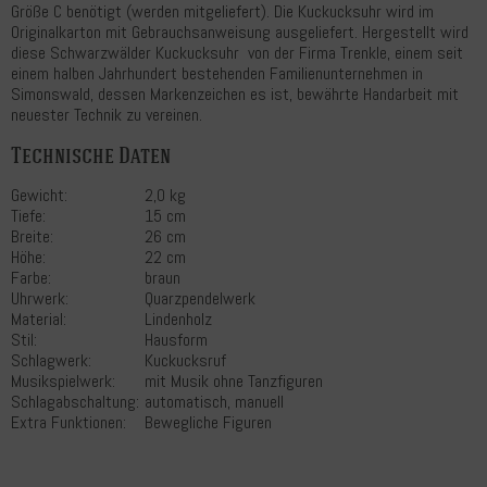
Größe C benötigt (werden mitgeliefert). Die Kuckucksuhr wird im
Originalkarton mit Gebrauchsanweisung ausgeliefert. Hergestellt wird
diese Schwarzwälder Kuckucksuhr von der Firma Trenkle, einem seit
einem halben Jahrhundert bestehenden Familienunternehmen in
Simonswald, dessen Markenzeichen es ist, bewährte Handarbeit mit
neuester Technik zu vereinen.
Technische Daten
Gewicht:
2,0 kg
Tiefe:
15 cm
Breite:
26 cm
Höhe:
22 cm
Farbe:
braun
Uhrwerk:
Quarzpendelwerk
Material:
Lindenholz
Stil:
Hausform
Schlagwerk:
Kuckucksruf
Musikspielwerk:
mit Musik ohne Tanzfiguren
Schlagabschaltung:
automatisch, manuell
Extra Funktionen:
Bewegliche Figuren