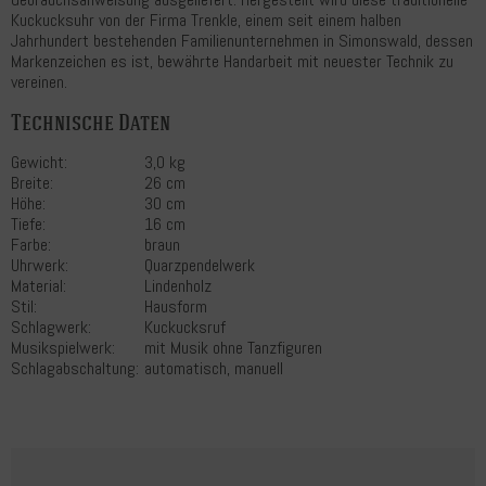
Kuckucksuhr von der Firma Trenkle, einem seit einem halben
Jahrhundert bestehenden Familienunternehmen in Simonswald, dessen
Markenzeichen es ist, bewährte Handarbeit mit neuester Technik zu
vereinen.
Technische Daten
Gewicht:
3,0 kg
Breite:
26 cm
Höhe:
30 cm
Tiefe:
16 cm
Farbe:
braun
Uhrwerk:
Quarzpendelwerk
Material:
Lindenholz
Stil:
Hausform
Schlagwerk:
Kuckucksruf
Musikspielwerk:
mit Musik ohne Tanzfiguren
Schlagabschaltung:
automatisch, manuell