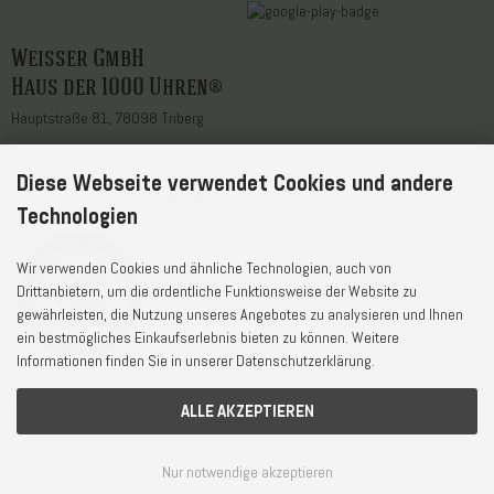
Weisser GmbH
Haus der 1000 Uhren®
Hauptstraße 81, 78098 Triberg
Telefon
+49 7722 / 9630-0
WhatsApp
+49 7722 / 9630-0
Diese Webseite verwendet Cookies und andere
E-Mail
service@1000uhren.com
Technologien
Wir verwenden Cookies und ähnliche Technologien, auch von
Drittanbietern, um die ordentliche Funktionsweise der Website zu
gewährleisten, die Nutzung unseres Angebotes zu analysieren und Ihnen
ein bestmögliches Einkaufserlebnis bieten zu können. Weitere
Informationen finden Sie in unserer Datenschutzerklärung.
ALLE AKZEPTIEREN
Lieferzeit und Versandkosten
© Weisser GmbH - Haus der 1000 Uhren®
AGB und Widerrufsrecht
Privatsphäre und Datenschutz
Cookie Einstellungen
Nur notwendige akzeptieren
Impressum