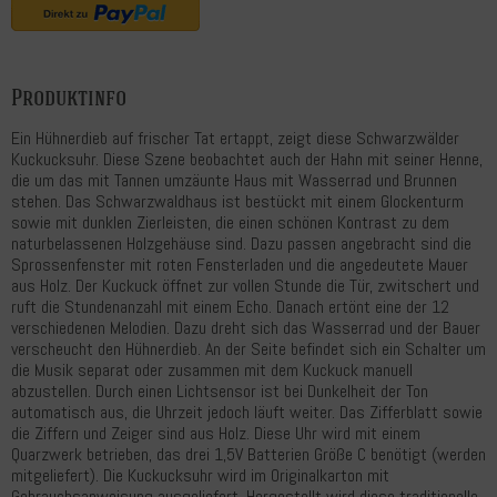
Produktinfo
Ein Hühnerdieb auf frischer Tat ertappt, zeigt diese Schwarzwälder
Kuckucksuhr. Diese Szene beobachtet auch der Hahn mit seiner Henne,
die um das mit Tannen umzäunte Haus mit Wasserrad und Brunnen
stehen. Das Schwarzwaldhaus ist bestückt mit einem Glockenturm
sowie mit dunklen Zierleisten, die einen schönen Kontrast zu dem
naturbelassenen Holzgehäuse sind. Dazu passen angebracht sind die
Sprossenfenster mit roten Fensterladen und die angedeutete Mauer
aus Holz. Der Kuckuck öffnet zur vollen Stunde die Tür, zwitschert und
ruft die Stundenanzahl mit einem Echo. Danach ertönt eine der 12
verschiedenen Melodien. Dazu dreht sich das Wasserrad und der Bauer
verscheucht den Hühnerdieb. An der Seite befindet sich ein Schalter um
die Musik separat oder zusammen mit dem Kuckuck manuell
abzustellen. Durch einen Lichtsensor ist bei Dunkelheit der Ton
automatisch aus, die Uhrzeit jedoch läuft weiter. Das Zifferblatt sowie
die Ziffern und Zeiger sind aus Holz. Diese Uhr wird mit einem
Quarzwerk betrieben, das drei 1,5V Batterien Größe C benötigt (werden
mitgeliefert). Die Kuckucksuhr wird im Originalkarton mit
Gebrauchsanweisung ausgeliefert. Hergestellt wird diese traditionelle