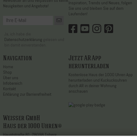
Newsletter an und verpassen so keine
Inspiration, Trends und Neues, folgen
Neuigkeiten und Angebote!
Sie uns und bleiben Sie auf dem
Laufenden!
Ja, ich habe die
Datenschutzerklärung
gelesen und
bin damit einverstanden.
Navigation
Jetzt AR App
herunterladen
Home
Shop
Kostenlose Haus der 1000 Uhren App
Über uns
herunterladen und Kuckucksuhren
Infobereich
durch AR in deiner Wohnung
Kontakt
anschauen
Erklärung zur Barrierefreiheit
Weisser GmbH
Haus der 1000 Uhren®
Hauptstraße 81, 78098 Triberg