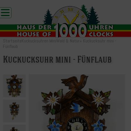
Startseite
Kuckucksuhren Mini
Wald & Natur
»
Kuckucksuhr mini -
Fünflaub
Kuckucksuhr mini - Fünflaub