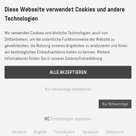
Diese Webseite verwendet Cookies und andere
Telefon
+49 7722 / 9630-0
WhatsApp
+49 7722 / 9630-0
Technologien
E-Mail
service@1000uhren.com
Wir verwenden Cookies und ähnliche Technologien, auch von
Drittanbietern, um die ordentliche Funktionsweise der Website zu
gewährleisten, die Nutzung unseres Angebotes zu analysieren und Ihnen
ein bestmögliches Einkaufserlebnis bieten zu können. Weitere
Informationen finden Sie in unserer Datenschutzerklärung.
ALLE AKZEPTIEREN
Lieferzeit und Versandkosten
© Weisser GmbH - Haus der 1000 Uhren®
AGB und Widerrufsrecht
Nur notwendige akzeptieren
Privatsphäre und Datenschutz
Cookie Einstellungen
Impressum
Nur Notwendige
Einstellungen anpassen
Deutsch
English
Französisch
Spanisch
Italienisch