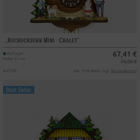
Kuckucksuhr Mini - Chalet
67,41 €
Auf Lager
Höhe: 15 cm
74,90 €
#41538
inkl. 19 % MwSt. zzgl.
Versandkosten