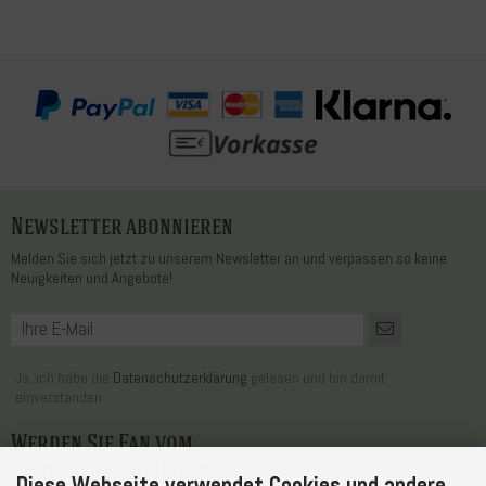
Newsletter abonnieren
Melden Sie sich jetzt zu unserem Newsletter an und verpassen so keine
Neuigkeiten und Angebote!
Ja, ich habe die
Datenschutzerklärung
gelesen und bin damit
einverstanden.
Werden Sie Fan vom
"Haus der 1000 Uhren®"
Diese Webseite verwendet Cookies und andere