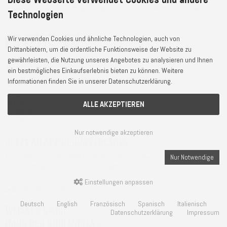
Inspiration, Trends und Neues, folgen Sie uns und bleiben Sie auf dem
Technologien
Laufenden!
Wir verwenden Cookies und ähnliche Technologien, auch von
Drittanbietern, um die ordentliche Funktionsweise der Website zu
gewährleisten, die Nutzung unseres Angebotes zu analysieren und Ihnen
Navigation
ein bestmögliches Einkaufserlebnis bieten zu können. Weitere
Informationen finden Sie in unserer Datenschutzerklärung.
Home
Shop
Über uns
ALLE AKZEPTIEREN
Infobereich
Kontakt
Nur notwendige akzeptieren
Jetzt AR App herunterladen
Kostenlose Haus der 1000 Uhren App herunterladen und Kuckucksuhren
Nur Notwendige
durch AR in deiner Wohnung anschauen
Einstellungen anpassen
Deutsch
English
Französisch
Spanisch
Italienisch
Weisser GmbH
Datenschutzerklärung
Impressum
Haus der 1000 Uhren®