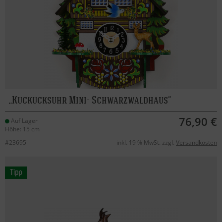
Kuckucksuhr Mini- Schwarzwaldhaus
76,90 €
Auf Lager
Höhe: 15 cm
#23695
inkl. 19 % MwSt. zzgl.
Versandkosten