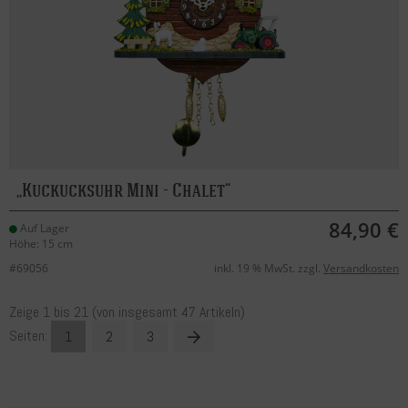
Kuckucksuhr Mini - Chalet
84,90 €
Auf Lager
Höhe: 15 cm
#69056
inkl. 19 % MwSt. zzgl.
Versandkosten
Zeige
1
bis
21
(von insgesamt
47
Artikeln)
Seiten:
1
2
3