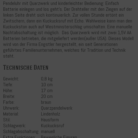
Pendeluhr mit Quarzwerk und kinderleichter Bedienung: Einfach
Batterie einlegen und los geht’s. Der Drehteller mit den Ziegen auf der
linken Seite dreht sich kontinuierlich. Zur vollen Stunde ertönt ein
Zwitschern, dann ein Kuckucksruf mit Echo. Wahlweise kann man den
Kuckuckston auch auf Westminsterschlag umschalten. Eine manuelle
Nachtabschaltung ist möglich. Das Quarzwerk wird mit zwei 1,5V AA
Batterien betrieben, die mitgeliefert werden(außer USA). Dieses Modell
wird von der Firma Engstler hergestellt, ein seit Generationen
geführtes Familienunternehmen, welches für Tradition und Technik
steht.
Technische Daten
Gewicht:
0,8 kg
Tiefe:
10 cm
Höhe:
17 cm
Breite:
20 cm
Farbe:
braun
Uhrwerk:
Quarzpendelwerk
Material:
Lindenholz
Stil:
Hausform
Schlagwerk:
Kuckucksruf
Schlagabschaltung:
manuell
Extra Funktionen:
Bewegliche Figuren