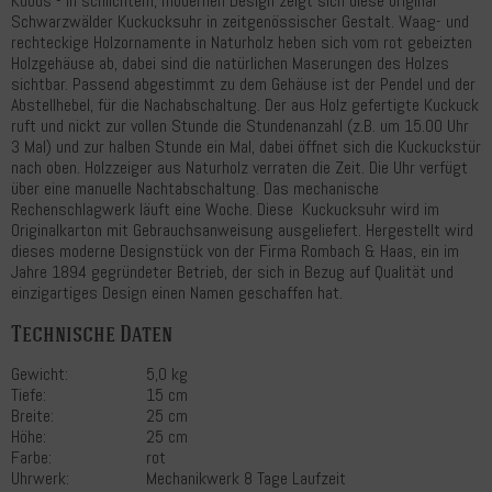
Kubus - in schlichtem, modernen Design zeigt sich diese original
Schwarzwälder Kuckucksuhr in zeitgenössischer Gestalt. Waag- und
rechteckige Holzornamente in Naturholz heben sich vom rot gebeizten
Holzgehäuse ab, dabei sind die natürlichen Maserungen des Holzes
sichtbar. Passend abgestimmt zu dem Gehäuse ist der Pendel und der
Abstellhebel, für die Nachabschaltung. Der aus Holz gefertigte Kuckuck
ruft und nickt zur vollen Stunde die Stundenanzahl (z.B. um 15.00 Uhr
3 Mal) und zur halben Stunde ein Mal, dabei öffnet sich die Kuckuckstür
nach oben. Holzzeiger aus Naturholz verraten die Zeit. Die Uhr verfügt
über eine manuelle Nachtabschaltung. Das mechanische
Rechenschlagwerk läuft eine Woche. Diese Kuckucksuhr wird im
Originalkarton mit Gebrauchsanweisung ausgeliefert. Hergestellt wird
dieses moderne Designstück von der Firma Rombach & Haas, ein im
Jahre 1894 gegründeter Betrieb, der sich in Bezug auf Qualität und
einzigartiges Design einen Namen geschaffen hat.
Technische Daten
Gewicht:
5,0 kg
Tiefe:
15 cm
Breite:
25 cm
Höhe:
25 cm
Farbe:
rot
Uhrwerk:
Mechanikwerk 8 Tage Laufzeit