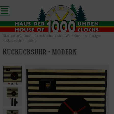
Startseite
Kuckucksuhren Mechanisches Werk
Modernes Design
»
Kuckucksuhr - modern
Kuckucksuhr - modern