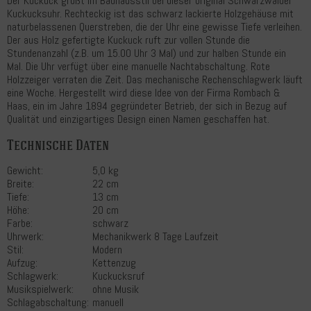
Der Kuckuck grüßt im Bauhausstil bei dieser original Schwarzwälder
Kuckucksuhr. Rechteckig ist das schwarz lackierte Holzgehäuse mit
naturbelassenen Querstreben, die der Uhr eine gewisse Tiefe verleihen.
Der aus Holz gefertigte Kuckuck ruft zur vollen Stunde die
Stundenanzahl (z.B. um 15.00 Uhr 3 Mal) und zur halben Stunde ein
Mal. Die Uhr verfügt über eine manuelle Nachtabschaltung. Rote
Holzzeiger verraten die Zeit. Das mechanische Rechenschlagwerk läuft
eine Woche. Hergestellt wird diese Idee von der Firma Rombach &
Haas, ein im Jahre 1894 gegründeter Betrieb, der sich in Bezug auf
Qualität und einzigartiges Design einen Namen geschaffen hat.
Technische Daten
Gewicht:
5,0 kg
Breite:
22 cm
Tiefe:
13 cm
Höhe:
20 cm
Farbe:
schwarz
Uhrwerk:
Mechanikwerk 8 Tage Laufzeit
Stil:
Modern
Aufzug:
Kettenzug
Schlagwerk:
Kuckucksruf
Musikspielwerk:
ohne Musik
Schlagabschaltung:
manuell