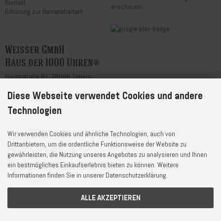
Kontakt
anschauen
Erklärung zur Barrierefreiheit
Weisser GmbH
Haus der 1000 Uhren®
Hauptstraße 81, 78098 Triberg
Diese Webseite verwendet Cookies und andere
Telefon
+49 7722 / 9630-0
WhatsApp
+49 7722 / 9630-0
Technologien
E-Mail
service@1000uhren.com
Wir verwenden Cookies und ähnliche Technologien, auch von
Drittanbietern, um die ordentliche Funktionsweise der Website zu
gewährleisten, die Nutzung unseres Angebotes zu analysieren und Ihnen
ein bestmögliches Einkaufserlebnis bieten zu können. Weitere
Informationen finden Sie in unserer Datenschutzerklärung.
ALLE AKZEPTIEREN
Lieferzeit und Versandkosten
© Weisser GmbH - Haus der 1000 Uhren®
AGB und Widerrufsrecht