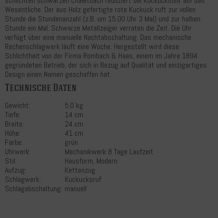
schlichten schwarzen Chaletdach reduziert die Kuckucksuhr auf das
Wesentliche. Der aus Holz gefertigte rote Kuckuck ruft zur vollen
Stunde die Stundenanzahl (z.B. um 15.00 Uhr 3 Mal) und zur halben
Stunde ein Mal. Schwarze Metallzeiger verraten die Zeit. Die Uhr
verfügt über eine manuelle Nachtabschaltung. Das mechanische
Rechenschlagwerk läuft eine Woche. Hergestellt wird diese
Schlichtheit von der Firma Rombach & Haas, einem im Jahre 1894
gegründeten Betrieb, der sich in Bezug auf Qualität und einzigartiges
Design einen Namen geschaffen hat.
Technische Daten
Gewicht:
5,0 kg
Tiefe:
14 cm
Breite:
24 cm
Höhe:
41 cm
Farbe:
grün
Uhrwerk:
Mechanikwerk 8 Tage Laufzeit
Stil:
Hausform, Modern
Aufzug:
Kettenzug
Schlagwerk:
Kuckucksruf
Schlagabschaltung:
manuell