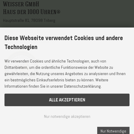
Weisser GmbH
Haus der 1000 Uhren®
Hauptstraße 81, 78098 Triberg
Telefon
+49 7722 / 9630-0
WhatsApp
+49 7722 / 9630-0
Diese Webseite verwendet Cookies und andere
E-Mail
service@1000uhren.com
Technologien
Wir verwenden Cookies und ähnliche Technologien, auch von
Drittanbietern, um die ordentliche Funktionsweise der Website zu
gewährleisten, die Nutzung unseres Angebotes zu analysieren und Ihnen
ein bestmögliches Einkaufserlebnis bieten zu können. Weitere
Informationen finden Sie in unserer Datenschutzerklärung.
ALLE AKZEPTIEREN
Lieferzeit und Versandkosten
© Weisser GmbH - Haus der 1000 Uhren®
AGB und Widerrufsrecht
Privatsphäre und Datenschutz
Cookie Einstellungen
Nur notwendige akzeptieren
Impressum
Nur Notwendige