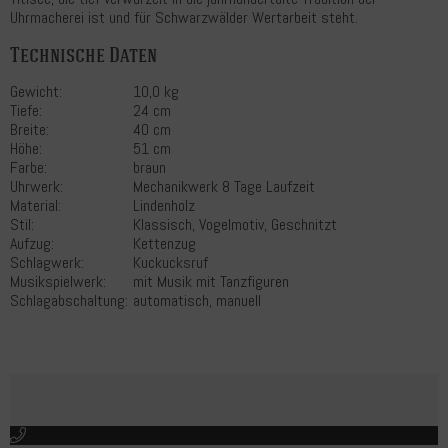
Uhrmacherei ist und für Schwarzwälder Wertarbeit steht.
Technische Daten
Gewicht:
10,0 kg
Tiefe:
24 cm
Breite:
40 cm
Höhe:
51 cm
Farbe:
braun
Uhrwerk:
Mechanikwerk 8 Tage Laufzeit
Material:
Lindenholz
Stil:
Klassisch, Vogelmotiv, Geschnitzt
Aufzug:
Kettenzug
Schlagwerk:
Kuckucksruf
Musikspielwerk:
mit Musik mit Tanzfiguren
Schlagabschaltung:
automatisch, manuell