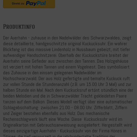
Produktinfo
Der Auerhahn - zuhause in den Nadelwälder des Schwarzwaldes, zeigt
diese detaillierte, handgeschnitzte original Kuckucksuhr. Ein wahrer
Blickfang ist das massive Lindenholz in Nussbaum gebeizt, mit tiefer
aufwendiger Handschnitzerei. Oberhalb der Kuckuckstüre breitet der
Auerhahn seine Gefieder aus zwischen den Tannen. Das Holzgehäuse
ist verziert mit hohen Tannen und einem Vogelnest. Dies symbolisiert
das Zuhause in den einsam gelegenen Nadelwälder im
Hochschwarzwald. Der aus Holz gefertigte und bemalte Kuckuck ruft
zur vollen Stunde die Stundenanzahl (z.B. um 15.00 Uhr 3 Mal) und zur
halben Stunde ein Mal. Nach dem Kuckucksruf ertönt stündlich eine der
beiden Melodien und die in Schwarzwälder Tracht gekleideten Paare
tanzen auf dem Balkon. Dieses Modell verfügt über eine automatischer
Schlagabschaltung zwischen 21.00 - 08.00 Uhr. Zifferblatt, Ziffern
und Zeiger bestehen ebenfalls aus Holz. Das mechanische
Rechenschlagwerk läuft eine Woche. Diese Kuckucksuhr wird im
Originalkarton mit Gebrauchsanweisung ausgeliefert. Hergestellt wird
dieses einzigartige Auerhahn - Kuckucksuhr von der Firma Hönes in
Titisee, die tief verwurzelt in die jahrhundertalte Tradition der