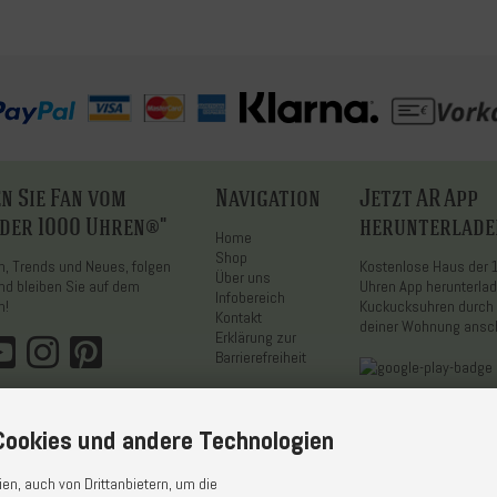
n Sie Fan vom
Navigation
Jetzt AR App
 der 1000 Uhren®"
herunterlade
Home
Shop
on, Trends und Neues, folgen
Kostenlose Haus der
Über uns
nd bleiben Sie auf dem
Uhren App herunterla
Infobereich
n!
Kuckucksuhren durch 
Kontakt
deiner Wohnung ans
Erklärung zur
Barrierefreiheit
ookies und andere Technologien
n, auch von Drittanbietern, um die