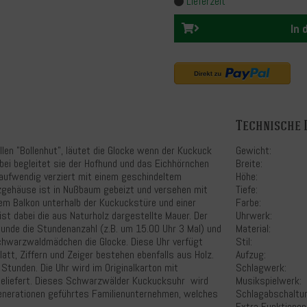
Lieferzeit
In
Technische 
en "Bollenhut", läutet die Glocke wenn der Kuckuck
Gewicht:
abei begleitet sie der Hofhund und das Eichhörnchen
Breite:
ufwendig verziert mit einem geschindeltem
Höhe:
gehäuse ist in Nußbaum gebeizt und versehen mit
Tiefe:
em Balkon unterhalb der Kuckuckstüre und einer
Farbe:
ist dabei die aus Naturholz dargestellte Mauer. Der
Uhrwerk:
tunde die Stundenanzahl (z.B. um 15.00 Uhr 3 Mal) und
Material:
Schwarzwaldmädchen die Glocke. Diese Uhr verfügt
Stil:
att, Ziffern und Zeiger bestehen ebenfalls aus Holz.
Aufzug:
tunden. Die Uhr wird im Originalkarton mit
Schlagwerk:
eliefert. Dieses Schwarzwälder Kuckucksuhr wird
Musikspielwerk:
 Generationen geführtes Familienunternehmen, welches
Schlagabschaltu
Extra Funktionen