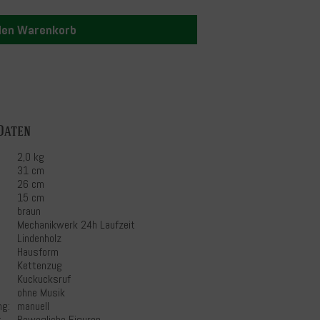
 den Warenkorb
Daten
2,0 kg
31 cm
26 cm
15 cm
braun
Mechanikwerk 24h Laufzeit
Lindenholz
Hausform
Kettenzug
Kuckucksruf
ohne Musik
ng:
manuell
:
Bewegliche Figuren