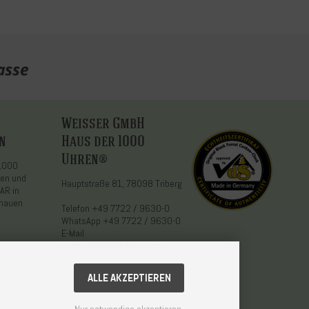
Weisser GmbH
n
Haus der 1000
Uhren®
 1000
den und
Hauptstraße 81, 78098 Triberg
AR in
chauen
Telefon
+49 7722 / 9630-0
WhatsApp
+49 7722 / 9630-0
E-Mail
service@1000uhren.com
ALLE AKZEPTIEREN