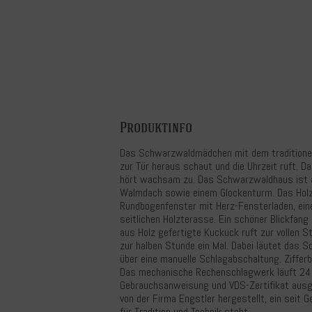
Produktinfo
Das Schwarzwaldmädchen mit dem traditionell
zur Tür heraus schaut und die Uhrzeit ruft. D
hört wachsam zu. Das Schwarzwaldhaus ist a
Walmdach sowie einem Glockenturm. Das Holz
Rundbogenfenster mit Herz-Fensterladen, ein
seitlichen Holzterasse. Ein schöner Blickfang 
aus Holz gefertigte Kuckuck ruft zur vollen S
zur halben Stunde ein Mal. Dabei läutet das 
über eine manuelle Schlagabschaltung. Zifferbl
Das mechanische Rechenschlagwerk läuft 24 S
Gebrauchsanweisung und VDS-Zertifikat ausg
von der Firma Engstler hergestellt, ein seit
für Tradition und Technik steht.