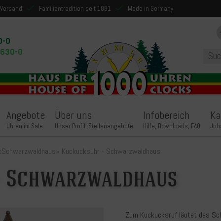
 Versand
Familientradition seit 1881
Made in Germany
0-0
9630-0
Angebote
Über uns
Infobereich
Ka
Uhren im Sale
Unser Profil, Stellenangebote
Hilfe, Downloads, FAQ
Job
k
Schwarzwaldhaus
»
Kuckucksuhr - Schwarzwaldhaus
- Schwarzwaldhaus
Zum Kuckucksruf läutet das S