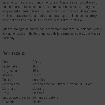
movimento meccanico. Il movimento è un 8 giorni a carica catena con
suoneria oraria sulla campana. La campana suona una volta ogni ora,
indipendentemente dall'orario. Il movimento in ottone è chiaramente
visibile attraverso il quadrante e la cassa aperta. Il pendolo si integra
bene nel design e oscilla su un'asta nera sotto l'orologio.
Questo orologio da parete con scheletro è prodotto dall'azienda Hermle
di Reichenbach am Heuberg, nel sud della Germania, ed è 100% Made in
Germany.
Dati tecnici
Peso:
3,0 kg
Profondità:
10 cm
Larghezza:
15 cm
Altezza:
62 cm
Colore:
Nero, Oro
Meccanismo:
Meccanismo con durata d´azione di 8 giorni
Materiale:
Messing
Stile:
Classico
Dispositivo di carica:
Comando a catena
Suoneria:
Glocke