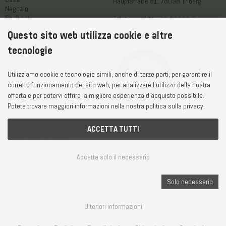
Hauptstraße 81, 78098 Triberg
Negozio
Su di noi
Telefono
+49 7722 / 9630-0
servizio
WhatsApp
+49 7722 / 9630-0
Questo sito web utilizza cookie e altre
Contatto
E-Mail
service@1000uhren.com
Dichiarazione di accessibilità
tecnologie
Utilizziamo cookie e tecnologie simili, anche di terze parti, per garantire il
corretto funzionamento del sito web, per analizzare l'utilizzo della nostra
offerta e per potervi offrire la migliore esperienza d'acquisto possibile.
Potete trovare maggiori informazioni nella nostra politica sulla privacy.
ACCETTA TUTTI
Tempi di consegna e spese di spedizione
CGdC e diritto di revoca
Sfera privata e protezione dei dati
Accetta solo il necessario
Impostazioni dei cookie
Sigla editoriale
© Weisser GmbH - Haus der 1000 Uhren®
Solo necessario
Ulteriori informazioni