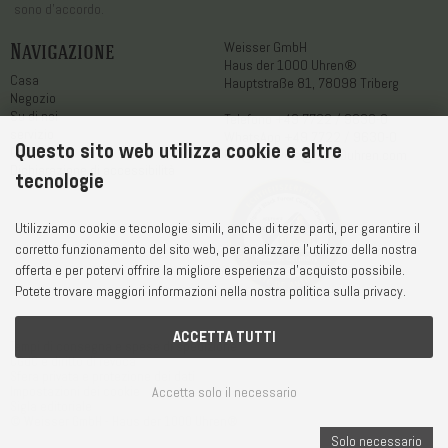
sono d'accordo.
Navigazione
Weisser GmbH
Haus der 1000 Uhren®
Casa
Hauptstraße 81, 78098 Triberg
Negozio
Su di noi
Telefono
+49 7722 / 9630-0
servizio
WhatsApp
+49 7722 / 9630-0
Questo sito web utilizza cookie e altre
Contatto
E-Mail
service@1000uhren.com
Dichiarazione di accessibilità
tecnologie
Utilizziamo cookie e tecnologie simili, anche di terze parti, per garantire il
corretto funzionamento del sito web, per analizzare l'utilizzo della nostra
offerta e per potervi offrire la migliore esperienza d'acquisto possibile.
Potete trovare maggiori informazioni nella nostra politica sulla privacy.
ACCETTA TUTTI
Tempi di consegna e spese di spedizione
CGdC e diritto di revoca
Sfera privata e protezione dei dati
Accetta solo il necessario
Impostazioni dei cookie
Sigla editoriale
© Weisser GmbH - Haus der 1000 Uhren®
Solo necessario