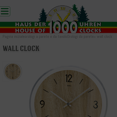
Pagina iniziale
orologi a parete e da tavolo
Orologi da parete
»
wall clock
wall clock