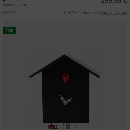
299,90 €
hauteur: 24 cm
#80071
19 % TVA incluse hors
Frais de livraison