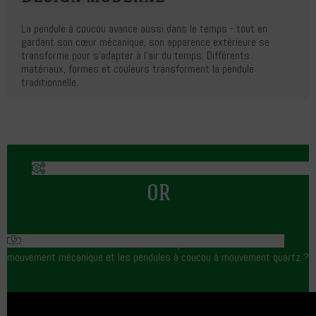
La pendule à coucou avance aussi dans le temps - tout en
gardant son cœur mécanique, son apparence extérieure se
transforme pour s'adapter à l'air du temps. Différents
matériaux, formes et couleurs transforment la pendule
traditionnelle.
OR
Connaissez-vous la différence entre les pendules à coucou à
mouvement mécanique et les pendules à coucou à mouvement quartz ?