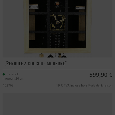
Pendule à coucou - moderne
599,90 €
Sur stock
hauteur: 26 cm
#62763
19 % TVA incluse hors
Frais de livraison