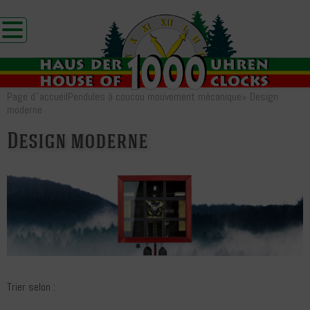
Page d`accueil
Pendules à coucou mouvement mécanique
»
Design
moderne
Design moderne
Trier selon :