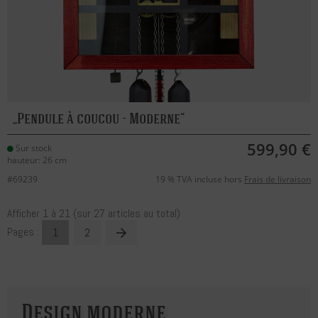
Pendule à coucou - Moderne
599,90 €
Sur stock
hauteur: 26 cm
#69239
19 % TVA incluse hors
Frais de livraison
Afficher
1
à
21
(sur
27
articles au total)
Pages :
1
2
Design moderne