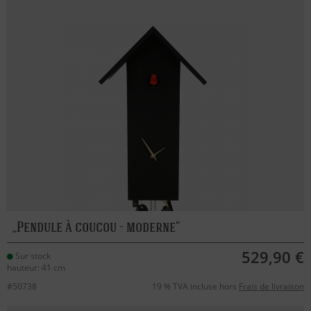
Pendule à coucou - moderne
529,90 €
Sur stock
hauteur: 41 cm
#50738
19 % TVA incluse hors
Frais de livraison