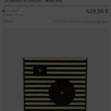
Pendule à coucou - moderne
529,90 €
Sur stock
hauteur: 41 cm
#33422
19 % TVA incluse hors
Frais de livraison