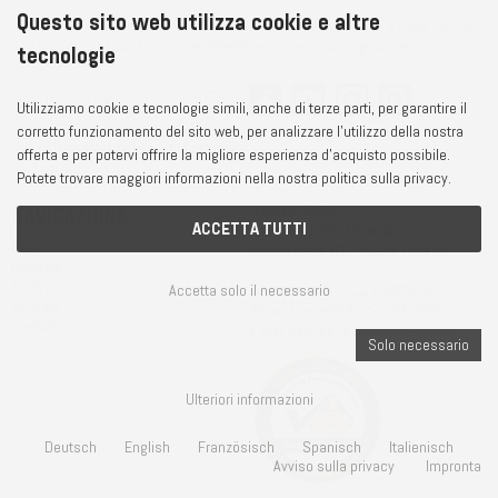
Questo sito web utilizza cookie e altre
Iscriviti subito alla nostra newsletter e
Ispirazione, tendenze e cose nuove,
non perderti nessuna notizia e offerta!
seguici e rimani aggiornato!
tecnologie
Utilizziamo cookie e tecnologie simili, anche di terze parti, per garantire il
corretto funzionamento del sito web, per analizzare l'utilizzo della nostra
Sì, ho letto
informativa sulla privacy
e
offerta e per potervi offrire la migliore esperienza d'acquisto possibile.
sono d'accordo.
Potete trovare maggiori informazioni nella nostra politica sulla privacy.
Navigazione
Weisser GmbH
ACCETTA TUTTI
Haus der 1000 Uhren®
Casa
Hauptstraße 81, 78098 Triberg
Negozio
Su di noi
Telefono
+49 7722 / 9630-0
Accetta solo il necessario
servizio
WhatsApp
+49 7722 / 9630-0
Contatto
E-Mail
service@1000uhren.com
Solo necessario
Ulteriori informazioni
Deutsch
English
Französisch
Spanisch
Italienisch
Avviso sulla privacy
Impronta