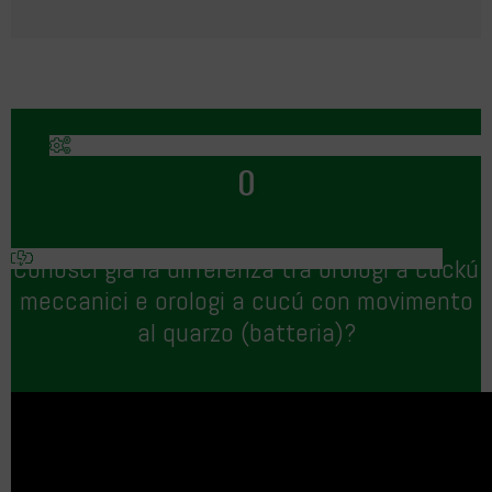
O
Conosci già la differenza tra orologi a cuckú
meccanici e orologi a cucú con movimento
al quarzo (batteria)?