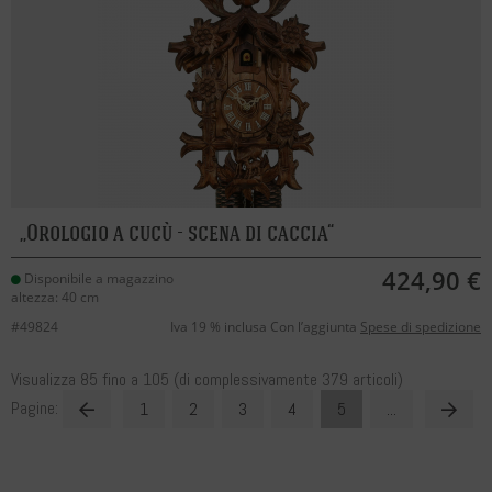
Orologio a cucù - scena di caccia
424,90 €
Disponibile a magazzino
altezza: 40 cm
#49824
Iva 19 % inclusa Con l’aggiunta
Spese di spedizione
Visualizza
85
fino a
105
(di complessivamente
379
articoli)
Pagine:
1
2
3
4
5
...