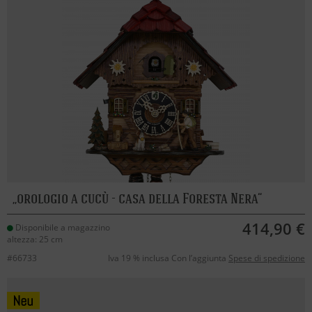
orologio a cucù - casa della Foresta Nera
414,90 €
Disponibile a magazzino
altezza: 25 cm
#66733
Iva 19 % inclusa Con l’aggiunta
Spese di spedizione