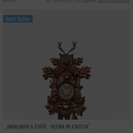
#45740
Iva 19 % inclusa Con l’aggiunta
Spese di spedizione
orologio a cucù - scena di caccia