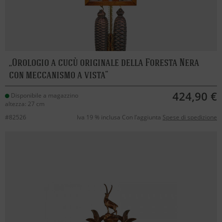
Orologio a cucù originale della Foresta Nera
con meccanismo a vista
424,90 €
Disponibile a magazzino
altezza: 27 cm
#82526
Iva 19 % inclusa Con l’aggiunta
Spese di spedizione