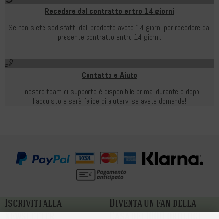
Recedere dal contratto entro 14 giorni
Se non siete sodisfatti dall prodotto avete 14 giorni per recedere dal
presente contratto entro 14 giorni.
Contatto e Aiuto
Il nostro team di supporto è disponibile prima, durante e dopo
l'acquisto e sarà felice di aiutarvi se avete domande!
Iscriviti alla
Diventa un fan della
newsletter
Casa dei 1000 orologi