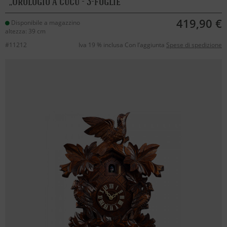
Orologio a cucù - 3-foglie
419,90 €
Disponibile a magazzino
altezza: 39 cm
#11212
Iva 19 % inclusa Con l’aggiunta
Spese di spedizione