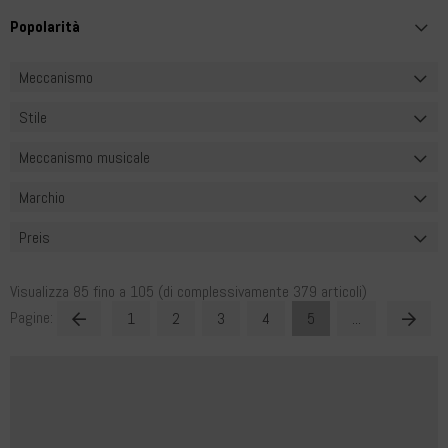
Meccanismo
Stile
Meccanismo musicale
Marchio
Preis
Visualizza
85
fino a
105
(di complessivamente
379
articoli)
Pagine:
1
2
3
4
5
...