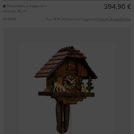
394,90 €
Disponibile a magazzino
altezza: 36 cm
#64548
Iva 19 % inclusa Con l’aggiunta
Spese di spedizione