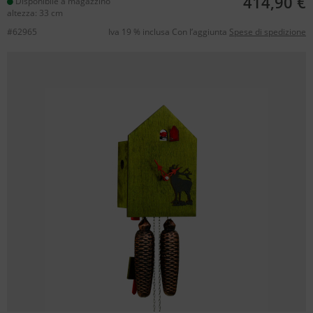
414,90 €
Disponibile a magazzino
altezza: 33 cm
#62965
Iva 19 % inclusa Con l’aggiunta
Spese di spedizione