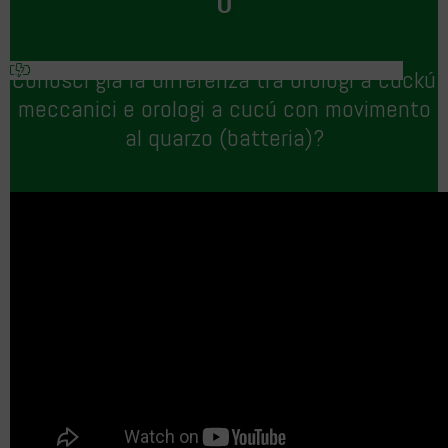
O
Conosci già la differenza tra orologi a cuckú
meccanici e orologi a cucú con movimento
al quarzo (batteria)?