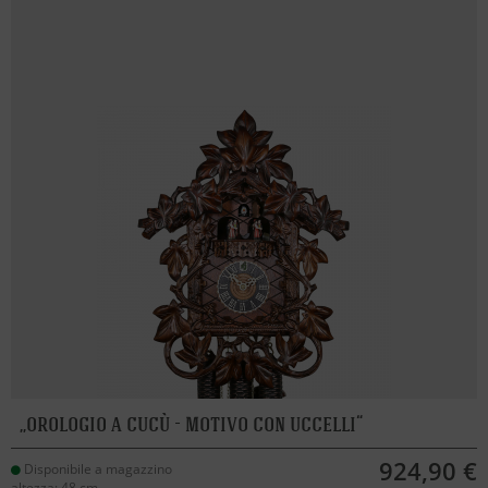
orologio a cucù - motivo con uccelli
924,90 €
Disponibile a magazzino
altezza: 48 cm