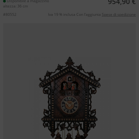
954,90 €
Disponibile a magazzino
altezza: 36 cm
#80552
Iva 19 % inclusa Con l’aggiunta
Spese di spedizione