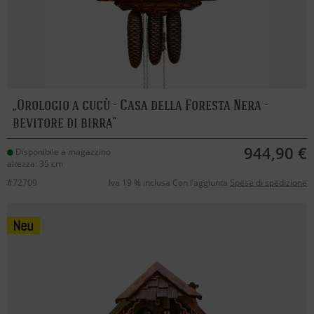
Orologio a cucù - Casa della Foresta Nera -
bevitore di birra
944,90 €
Disponibile a magazzino
altezza: 35 cm
#72709
Iva 19 % inclusa Con l’aggiunta
Spese di spedizione