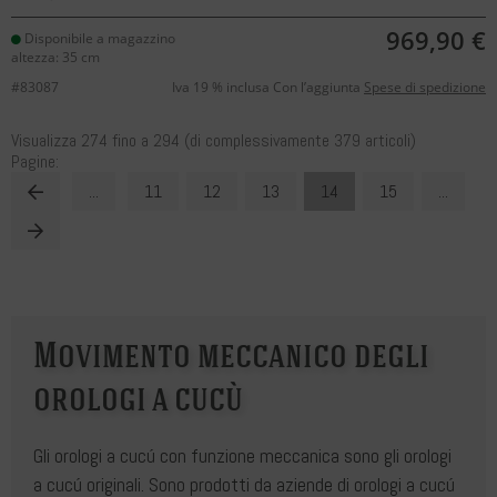
969,90 €
Disponibile a magazzino
altezza: 35 cm
#83087
Iva 19 % inclusa Con l’aggiunta
Spese di spedizione
Visualizza
274
fino a
294
(di complessivamente
379
articoli)
Pagine:
...
11
12
13
14
15
...
Movimento meccanico degli
orologi a cucù
Gli orologi a cucú con funzione meccanica sono gli orologi
a cucú originali. Sono prodotti da aziende di orologi a cucú