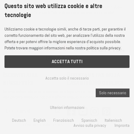
Questo sito web utilizza cookie e altre
Il nostro team di supporto è disponibile prima, durante e dopo
l'acquisto e sarà felice di aiutarvi se avete domande!
tecnologie
Utilizziamo cookie e tecnologie simili, anche di terze parti, per garantire il
corretto funzionamento del sito web, per analizzare l'utilizzo della nostra
offerta e per potervi offrire la migliore esperienza d'acquisto possibile.
Potete trovare maggiori informazioni nella nostra politica sulla privacy.
ACCETTA TUTTI
Iscriviti alla
Diventa un fan della
Accetta solo il necessario
newsletter
Casa dei 1000 orologi
Iscriviti subito alla nostra newsletter e
Ispirazione, tendenze e cose nuove,
Solo necessario
non perderti nessuna notizia e offerta!
seguici e rimani aggiornato!
Ulteriori informazioni
Deutsch
English
Französisch
Spanisch
Italienisch
Sì, ho letto
informativa sulla privacy
e
Avviso sulla privacy
Impronta
sono d'accordo.