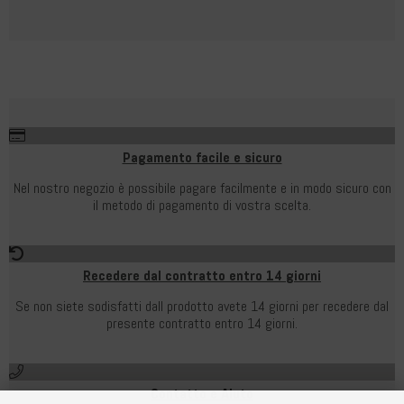
Pagamento facile e sicuro
Nel nostro negozio è possibile pagare facilmente e in modo sicuro con
il metodo di pagamento di vostra scelta.
Recedere dal contratto entro 14 giorni
Se non siete sodisfatti dall prodotto avete 14 giorni per recedere dal
presente contratto entro 14 giorni.
Contatto e Aiuto