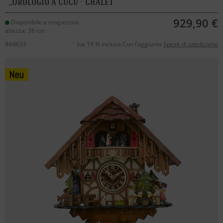
Orologio a cucù - chalet
929,90 €
Disponibile a magazzino
altezza: 38 cm
#64633
Iva 19 % inclusa Con l’aggiunta
Spese di spedizione