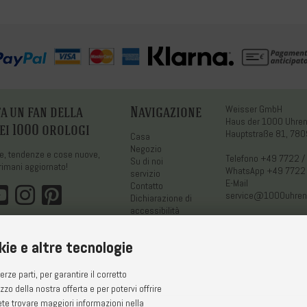
a un fan della
Navigazione
Weisser GmbH
Haus der 1000 Uhr
ei 1000 orologi
Hauptstraße 81, 780
Casa
Negozio
ne, tendenze e cose nuove,
Telefono
+49 7722 /
Su di noi
rimani aggiornato!
WhatsApp
+49 7722
servizio
E-Mail
Contatto
service@1000uhren
Dichiarazione di
accessibilità
kie e altre tecnologie
rze parti, per garantire il corretto
zzo della nostra offerta e per potervi offrire
ete trovare maggiori informazioni nella