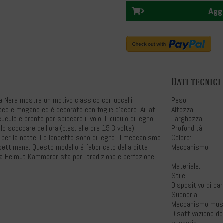
Aggi
Dati tecnici
a Nera mostra un motivo classico con uccelli.
Peso:
noce e mogano ed é decorato con foglie d'acero. Ai lati
Altezza:
uculo e pronto per spiccare il volo. Il cuculo di legno
Larghezza:
 scoccare dell'ora.(p.es. alle ore 15 3 volte).
Profondità:
 per la notte. Le lancette sono di legno. Il meccanismo
Colore:
 settimana. Questo modello é fabbricato dalla ditta
Meccanismo:
a Helmut Kammerer sta per "tradizione e perfezione"
Materiale:
Stile:
Dispositivo di car
Suoneria:
Meccanismo musi
Disattivazione de
suoneria: