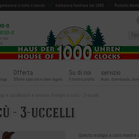
pedizione in tutto il mondo
tradizione familiare dal 1880
Prodotto Made
30-0
9630-0
r noi.
a.
Offerta
Su di noi
servizio
ologi
Offerte speciali e idee regalo
Il nostro profilo
Aiuto, downloads, dom
ogi a cucù
Boschi e natura
»
Orologio a cucù - 3-uccelli
ù - 3-uccelli
Questo orologio a cucù mostra u