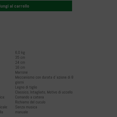
ungi al carrello
6,0 kg
35 cm
24 cm
16 cm
Marrone
Meccanismo con durata d´azione di 8
giorni
Legno di tiglio
Classico, Intagliato, Motivo di uccello
ica:
Comando a catena
Richiamo del cuculo
cale:
Senza musica
lla
manuale