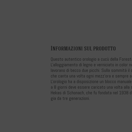
Informazioni sul prodotto
Questo autentico orologio a cucù della Forest
L'alloggiamento di legno e verniciato in color 
lavorano di becco due picchi. Sulla sommitá il c
che canta una volta ogni mezz'ora e sempre allo
L'orologio ha a disposizione un blocco manuale
a 8 giorni deve essere caricato una volta alla
Hekas di Schonach, che fu fondata nel 1938 d
gia da tre generazioni.