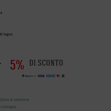
ra
di legno
5%
di sconto
Spese di spedizione
i consegna