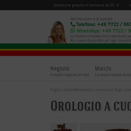
Spedizione gratuita in Germania da 50,- €
s
Hot line ordini e di servizio
Telefono: +49 7722 / 96
WhatsApp: +49 7722 / 
Le Vostre richieste sono importanti pe
Noi siamo disponibili per ogni domand
Negozio
Marchi
Il nostro negozio on-line
La nostra varietà di or
Pagina iniziale
Movimento meccanico degli orol
Orologio a cuc