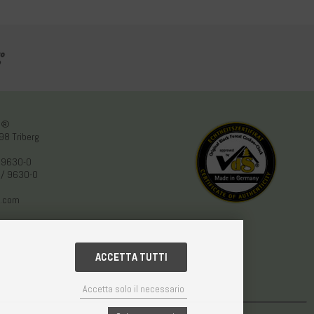
en®
98 Triberg
 9630-0
 / 9630-0
.com
ACCETTA TUTTI
Accetta solo il necessario