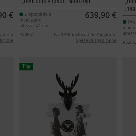
Orologio a cucù - moderno
Oro
fogl
90 €
639,90 €
Disponibile a
magazzino
Disp
altezza: 41 cm
magaz
altezz
ggiunta
#49841
Iva 19 % inclusa Con l’aggiunta
dizione
Spese di spedizione
#6266