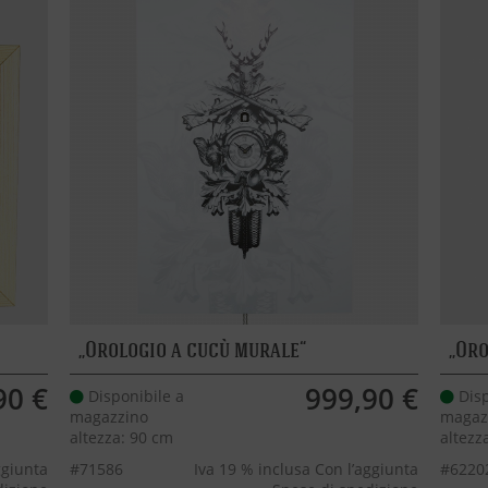
Orologio a cucù murale
Oro
90 €
999,90 €
Disponibile a
Disp
magazzino
magaz
altezza: 90 cm
altezz
ggiunta
#71586
Iva 19 % inclusa Con l’aggiunta
#6220