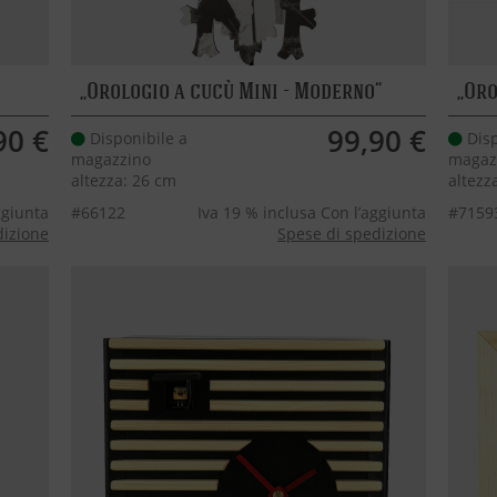
Orologio a cucù Mini - Moderno
Oro
90 €
99,90 €
Disponibile a
Disp
magazzino
magaz
altezza: 26 cm
altezz
ggiunta
#66122
Iva 19 % inclusa Con l’aggiunta
#7159
dizione
Spese di spedizione