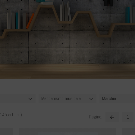
Meccanismo musicale
Marchio
145
articoli)
Pagine:
1