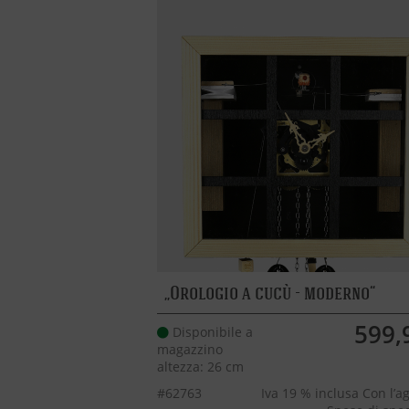
Orologio a cucù - moderno
599,
Disponibile a
magazzino
altezza: 26 cm
#62763
Iva 19 % inclusa Con l’a