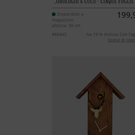
Orologio a cucù - cinque foglie
199,
Disponibile a
magazzino
altezza: 30 cm
#66445
Iva 19 % inclusa Con l’a
Spese di spe