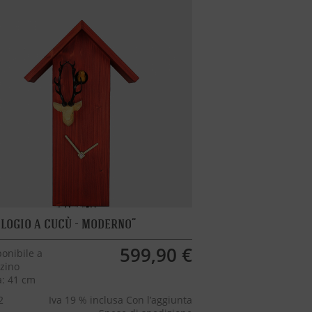
logio a cucù - moderno
599,90 €
onibile a
zino
a: 41 cm
2
Iva 19 % inclusa Con l’aggiunta