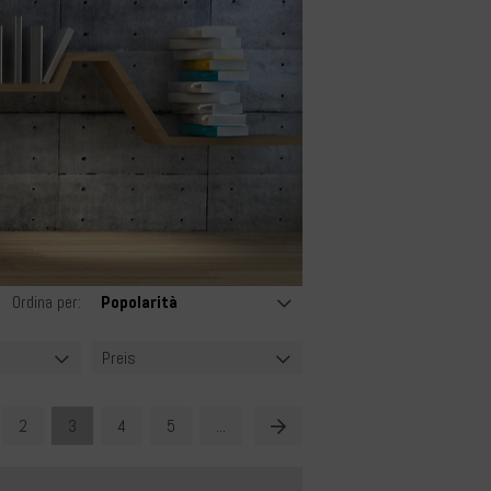
Ordina per:
Preis
2
3
4
5
...