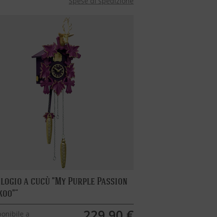
Spese di spedizione
logio a cucù "My Purple Passion
koo"
229,90 €
onibile a