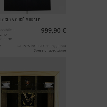
logio a cucù murale
999,90 €
onibile a
zino
a: 90 cm
3
Iva 19 % inclusa Con l’aggiunta
Spese di spedizione