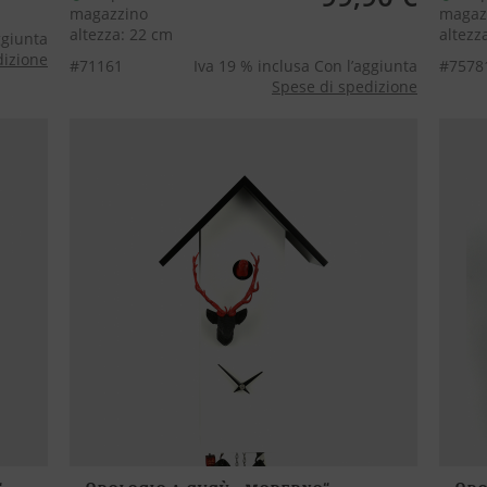
magazzino
magaz
altezza: 22 cm
altezz
ggiunta
dizione
#71161
Iva 19 % inclusa Con l’aggiunta
#7578
Spese di spedizione