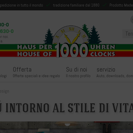
pedizione in tutto il mondo
tradizione familiare dal 1880
Prodotto Made
30-0
9630-0
r noi.
a.
Offerta
Su di noi
servizio
ologi
Offerte speciali e idee regalo
Il nostro profilo
Aiuto, downloads, dom
design
 intorno al stile di vit