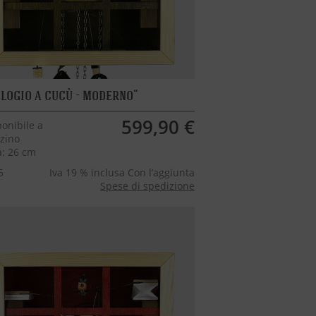
logio a cucù - moderno
599,90 €
onibile a
zino
a: 26 cm
5
Iva 19 % inclusa Con l’aggiunta
Spese di spedizione