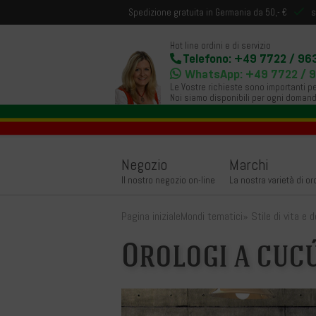
Spedizione gratuita in Germania da 50,- €
s
Hot line ordini e di servizio
Telefono: +49 7722 / 96
WhatsApp: +49 7722 / 
Le Vostre richieste sono importanti pe
Noi siamo disponibili per ogni domand
Negozio
Marchi
Il nostro negozio on-line
La nostra varietà di or
Pagina iniziale
Mondi tematici
»
Stile di vita e 
Orologi a cucú