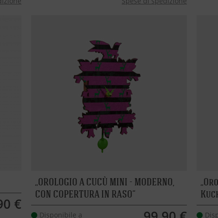
dizione
Spese di spedizione
OROLOGIO A CUCÙ MINI - MODERNO,
Oro
CON COPERTURA IN RASO
Kuc
90 €
99,90 €
Disponibile a
Disp