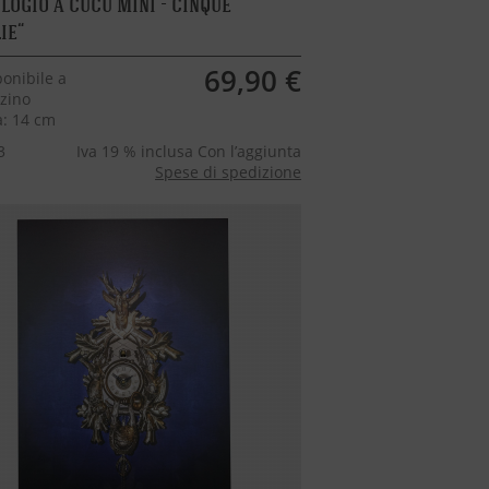
logio a cucù Mini - cinque
ie
69,90 €
onibile a
zino
a: 14 cm
3
Iva 19 % inclusa Con l’aggiunta
Spese di spedizione