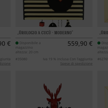
Orologio a cucù - moderno
Oro
90 €
559,90 €
Disponibile a
Disp
magazzino
magaz
altezza: 20 cm
altezz
ggiunta
#35080
Iva 19 % inclusa Con l’aggiunta
#6276
dizione
Spese di spedizione