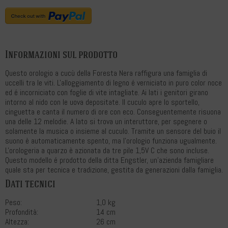
Informazioni sul prodotto
Questo orologio a cucù della Foresta Nera raffigura una famiglia di
uccelli tra le viti. L'alloggiamento di legno é verniciato in puro color noce
ed é incorniciato con foglie di vite intagliate. Ai lati i genitori girano
intorno al nido con le uova depositate. Il cuculo apre lo sportello,
cinguetta e canta il numero di ore con eco. Conseguentemente risuona
una delle 12 melodie. A lato si trova un interuttore, per spegnere o
solamente la musica o insieme al cuculo. Tramite un sensore del buio il
suono è automaticamente spento, ma l'orologio funziona ugualmente.
L'orologeria a quarzo è azionata da tre pile 1,5V C che sono incluse.
Questo modello é prodotto della ditta Engstler, un'azienda famigliare
quale sta per tecnica e tradizione, gestita da generazioni dalla famiglia.
Dati tecnici
Peso:
1,0 kg
Profondità:
14 cm
Altezza:
26 cm