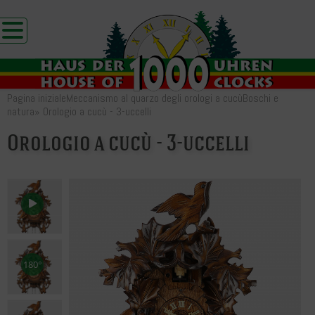
Pagina iniziale
Meccanismo al quarzo degli orologi a cucù
Boschi e
natura
»
Orologio a cucù - 3-uccelli
Orologio a cucù - 3-uccelli