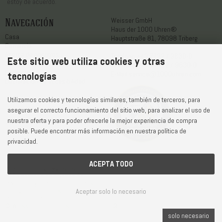
estoy de acuerdo.
Navegación
Weisser GmbH
Haus der 1000 Uhren®
Casa
Hauptstraße 81, 78098 Triberg
Comercio
Acerca de nosotros
Teléfono
+49 7722 / 9630-0
Este sitio web utiliza cookies y otras
Servicio
WhatsApp
+49 7722 / 9630-0
Contacto
E-Mail
service@1000uhren.com
tecnologías
Declaración de accesibilidad
Utilizamos cookies y tecnologías similares, también de terceros, para
asegurar el correcto funcionamiento del sitio web, para analizar el uso de
nuestra oferta y para poder ofrecerle la mejor experiencia de compra
posible. Puede encontrar más información en nuestra política de
privacidad.
ACEPTA TODO
Plazo de entrega y gastos de envío
CGC y derecho de revocación
Privacidad y protección de datos
Aceptar solo lo necesario
Configuración de las cookies
Pie de imprenta
© Weisser GmbH - Haus der 1000 Uhren®
solo necesario