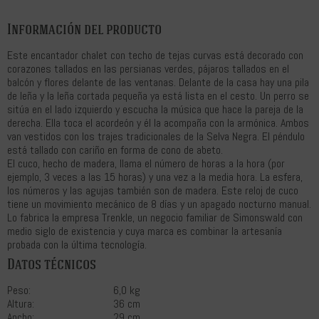
Información del producto
Este encantador chalet con techo de tejas curvas está decorado con
corazones tallados en las persianas verdes, pájaros tallados en el
balcón y flores delante de las ventanas. Delante de la casa hay una pila
de leña y la leña cortada pequeña ya está lista en el cesto. Un perro se
sitúa en el lado izquierdo y escucha la música que hace la pareja de la
derecha. Ella toca el acordeón y él la acompaña con la armónica. Ambos
van vestidos con los trajes tradicionales de la Selva Negra. El péndulo
está tallado con cariño en forma de cono de abeto.
El cuco, hecho de madera, llama el número de horas a la hora (por
ejemplo, 3 veces a las 15 horas) y una vez a la media hora. La esfera,
los números y las agujas también son de madera. Este reloj de cuco
tiene un movimiento mecánico de 8 días y un apagado nocturno manual.
Lo fabrica la empresa Trenkle, un negocio familiar de Simonswald con
medio siglo de existencia y cuya marca es combinar la artesanía
probada con la última tecnología.
Datos técnicos
Peso:
6,0 kg
Altura:
36 cm
Ancho:
29 cm