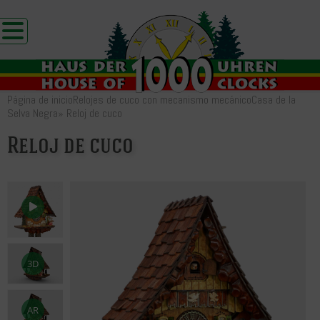
Página de inicio
Relojes de cuco con mecanismo mecánico
Casa de la
Selva Negra
»
Reloj de cuco
Reloj de cuco