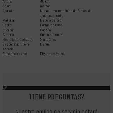
Altura:
40 cm
Color:
marrón
Aparato:
Mecanismo mecánico de 8 días de
funcionamiento
Material:
Madera de tilo
Estilo:
Forma de casa
Cuerda:
Cadena
Sonería:
Canto del cuco
Mecanismo musical:
Sin música
Desconexión de la
Manual
sonería:
Funciones extra:
Figuras móviles
Tiene preguntas?
Nuestro equipo de servicio estará