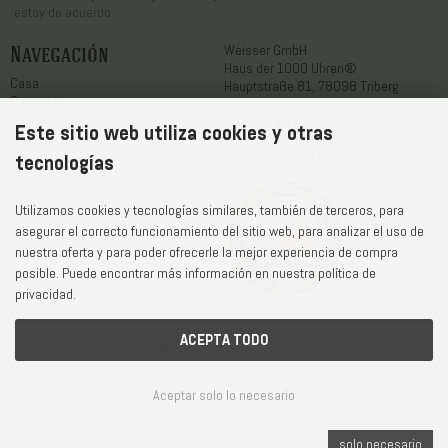
estoy de acuerdo.
Navegación
Weisser GmbH
Haus der 1000 Uhren®
Casa
Hauptstraße 81, 78098 Triberg
Comercio
Acerca de nosotros
Teléfono
+49 7722 / 9630-0
Este sitio web utiliza cookies y otras
Servicio
WhatsApp
+49 7722 / 9630-0
Contacto
E-Mail
service@1000uhren.com
tecnologías
Declaración de accesibilidad
Utilizamos cookies y tecnologías similares, también de terceros, para
asegurar el correcto funcionamiento del sitio web, para analizar el uso de
nuestra oferta y para poder ofrecerle la mejor experiencia de compra
posible. Puede encontrar más información en nuestra política de
privacidad.
ACEPTA TODO
Plazo de entrega y gastos de envío
CGC y derecho de revocación
Privacidad y protección de datos
Aceptar solo lo necesario
Configuración de las cookies
Pie de imprenta
© Weisser GmbH - Haus der 1000 Uhren®
solo necesario