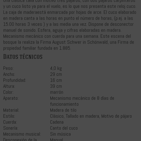
Una clásica talla con motivo tres pájaros, con dos pájaros carpinteros
y un cuco listo ya para el vuelo, es lo que nos presenta este reloj cuco.
La caja de maderaestá enmarcada por hojas de arce. El cuco elaborado
en madera canta a las horas en punto el número de horas, (p.ej. a las
15.00 horas 3 veces ) y a las media una vez. Dispone de desconector
manuel de sonido. Esfera, aguja y cifras elaboradas en madera.
Mecanismo mecánico con cuerda para una semana. Este escena del
bosque la realiza la Firma August Schwer in Schönwald, una Firma de
propiedad familiar fundada en 1.885.
Datos técnicos
Peso:
4,0 kg
Ancho:
29 cm
Profundidad:
16 cm
Altura:
39 cm
Color:
marrón
Aparato:
Mecanismo mecánico de 8 días de
funcionamiento
Material:
Madera de tilo
Estilo:
Clásico, Tallado en madera, Motivo de pájaro
Cuerda:
Cadena
Sonería:
Canto del cuco
Mecanismo musical:
Sin música
Desconexión de la
Manual