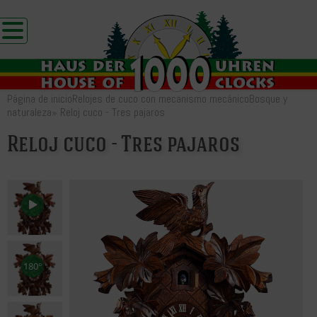
Página de inicio
Relojes de cuco con mecanismo mecánico
Bosque y
naturaleza
»
Reloj cuco - Tres pajaros
Reloj cuco - Tres pajaros