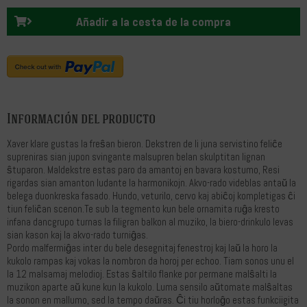
Añadir a la cesta de la compra
Información del producto
Xaver klare gustas la freŝan bieron. Dekstren de li juna servistino feliĉe
supreniras sian jupon svingante malsupren belan skulptitan lignan
ŝtuparon. Maldekstre estas paro da amantoj en bavara kostumo, Resi
rigardas sian amanton ludante la harmonikojn. Akvo-rado videblas antaŭ la
belega duonkreska fasado. Hundo, veturilo, cervo kaj abiĉoj kompletigas ĉi
tiun feliĉan scenon.Te sub la tegmento kun bele ornamita ruĝa kresto
infana dancgrupo turnas la filigran balkon al muziko, la biero-drinkulo levas
sian kason kaj la akvo-rado turniĝas.
Pordo malfermiĝas inter du bele desegnitaj fenestroj kaj laŭ la horo la
kukolo rampas kaj vokas la nombron da horoj per echoo. Tiam sonos unu el
la 12 malsamaj melodioj. Estas ŝaltilo flanke por permane malŝalti la
muzikon aparte aŭ kune kun la kukolo. Luma sensilo aŭtomate malŝaltas
la sonon en mallumo, sed la tempo daŭras. Ĉi tiu horloĝo estas funkciigita