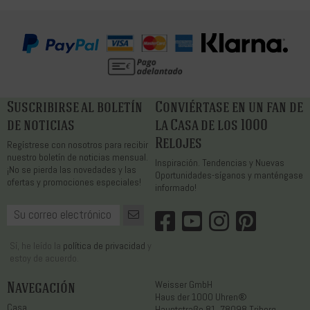
Suscribirse al boletín
Conviértase en un fan de
de noticias
la Casa de los 1000
Relojes
Regístrese con nosotros para recibir
nuestro boletín de noticias mensual.
Inspiración. Tendencias y Nuevas
¡No se pierda las novedades y las
Oportunidades-síganos y manténgase
ofertas y promociones especiales!
informado!
Sí, he leído la
política de privacidad
y
estoy de acuerdo.
Navegación
Weisser GmbH
Haus der 1000 Uhren®
Casa
Hauptstraße 81, 78098 Triberg