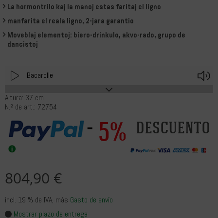
La hormontrilo kaj la manoj estas faritaj el ligno
manfarita el reala ligno, 2-jara garantio
Moveblaj elementoj: biero-drinkulo, akvo-rado, grupo de
dancistoj
Play
V
Bacarolle
Altura: 37 cm
N.º de art.: 72754
5%
descuento
804,90 €
incl. 19 % de IVA
, más
Gasto de envío
Mostrar plazo de entrega