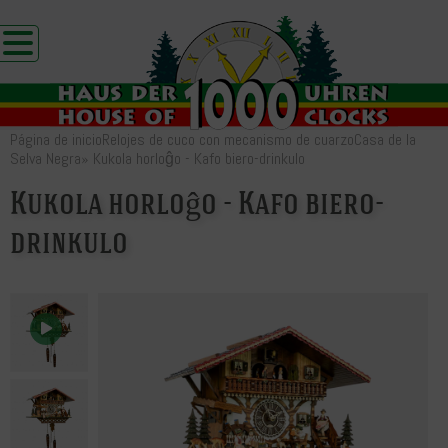
Página de inicio
Relojes de cuco con mecanismo de cuarzo
Casa de la
Selva Negra
»
Kukola horloĝo - Kafo biero-drinkulo
Kukola horloĝo - Kafo biero-
drinkulo