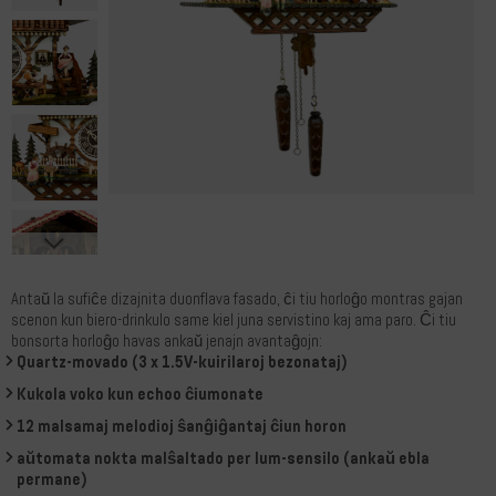
Antaŭ la sufiĉe dizajnita duonflava fasado, ĉi tiu horloĝo montras gajan
scenon kun biero-drinkulo same kiel juna servistino kaj ama paro. Ĉi tiu
bonsorta horloĝo havas ankaŭ jenajn avantaĝojn:
Quartz-movado (3 x 1.5V-kuirilaroj bezonataj)
Kukola voko kun echoo ĉiumonate
12 malsamaj melodioj ŝanĝiĝantaj ĉiun horon
aŭtomata nokta malŝaltado per lum-sensilo (ankaŭ ebla
permane)