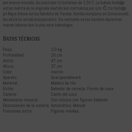
per kvarca movado, kiu postulas tri bateriojn de 1.5V C. La kukola horloĝo
estas liverita en la originala skatolo kun instrukcioj por uzo. Ĉi tiu horloĝo
pri Nigra Arbaro estas fabrikita de Trenkle, familia kompanio en Simonswald,
kiu ekzistis antaŭ duonjarcento. Via varmarko estas kombini elprovitan
manan laboron kun la plej nova teknologio.
Datos técnicos
Peso:
3,0 kg
Profundidad:
20 cm
Ancho:
47 cm
Altura:
37 cm
Color:
marrón
Aparato:
Quarzpendelwerk
Material:
Madera de tilo
Estilo:
Bebedor de cerveza, Forma de casa
Sonería:
Canto del cuco
Mecanismo musical:
Con música con figuras bailando
Desconexión de la sonería:
Automático, Manual
Funciones extra:
Figuras móviles