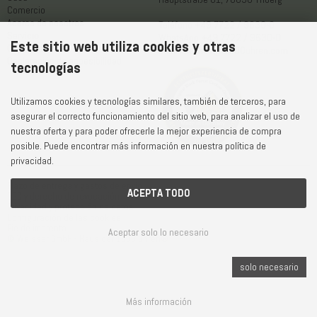
Comercio
Acerca de nosotros
Teléfono
+49 7722 / 9630-0
Servicio
WhatsApp
+49 7722 / 9630-0
Este sitio web utiliza cookies y otras
Contacto
E-Mail
service@1000uhren.com
Declaración de accesibilidad
tecnologías
Utilizamos cookies y tecnologías similares, también de terceros, para
asegurar el correcto funcionamiento del sitio web, para analizar el uso de
nuestra oferta y para poder ofrecerle la mejor experiencia de compra
posible. Puede encontrar más información en nuestra política de
privacidad.
Plazo de entrega y gastos de envío
ACEPTA TODO
CGC y derecho de revocación
Privacidad y protección de datos
Configuración de las cookies
Pie de imprenta
Aceptar solo lo necesario
© Weisser GmbH - Haus der 1000 Uhren®
solo necesario
Más información