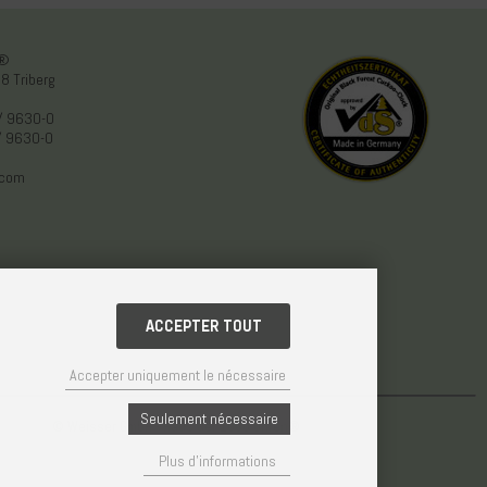
n®
8 Triberg
/ 9630-0
/ 9630-0
.com
ACCEPTER TOUT
Accepter uniquement le nécessaire
Seulement nécessaire
© Weisser GmbH - Haus der 1000 Uhren®
Plus d'informations