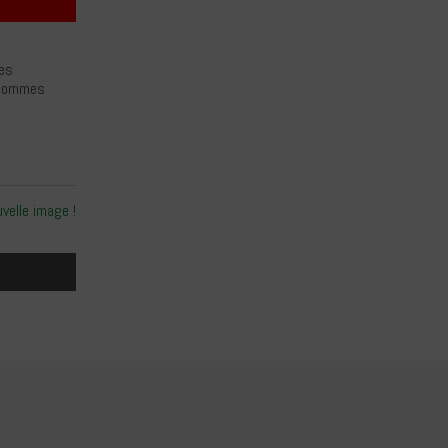
les
 sommes
uvelle image !