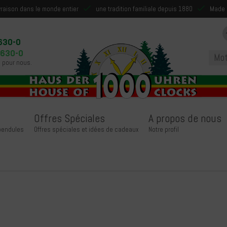
ivraison dans le monde entier
une tradition familiale depuis 1880
Made 
630-0
9630-0
 pour nous.
Offres Spéciales
A propos de nous
 pendules
Offres spéciales et idées de cadeaux
Notre profil