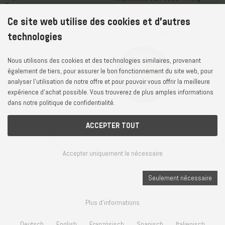
Boutique
A propos de nous
Téléphone
+49 7722 / 9630-0
Ce site web utilise des cookies et d'autres
Service après-vente
WhatsApp
+49 7722 / 9630-0
Contact
E-Mail
service@1000uhren.com
technologies
Déclaration relative à l'accessibilité
Nous utilisons des cookies et des technologies similaires, provenant
également de tiers, pour assurer le bon fonctionnement du site web, pour
analyser l'utilisation de notre offre et pour pouvoir vous offrir la meilleure
expérience d'achat possible. Vous trouverez de plus amples informations
dans notre politique de confidentialité.
ACCEPTER TOUT
Délai et frais de livraison
CGV et droit de rétractation
Vie privée et protection des données
Accepter uniquement le nécessaire
Paramètres des cookies
Mentions légales
© Weisser GmbH - Haus der 1000 Uhren®
Seulement nécessaire
Plus d'informations
Deutsch
English
Französisch
Spanisch
Italienisch