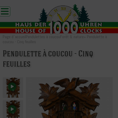
Page d`accueil
Pendulettes à coucou
Forêt & nature
»
Pendulette à
coucou - Cinq feuilles
Pendulette à coucou - Cinq
feuilles