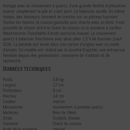
Horloge avec un mouvement à quartz, d'une grande facilité d'utilisation:
insérer simplement la pile et c'est parti. Le balancier oscille. En même
temps, des danseurs tournent en continu sur un plateau tournant.
Toutes les heures, le coucou gazouille puis chante avec un écho. Il est
possible de choisir entre le chant du coucou ou la sonnerie à carillon
Westminster. Possibilité d'arrêt nocturne manuel. Le mouvement
quartz à balancier fonctionne avec deux piles 1,5 V AA fournies (sauf
USA). La pendule est livrée dans son carton d'origine avec un mode
d'emploi. Ce modèle est réalisé par la société Engstler, une entreprise
familiale depuis des générations, synonyme de tradition et de
technicité.
Données techniques
Poids:
0,8 kg
Largeur:
17 cm
Profondeur:
9 cm
Hauteur:
24 cm
Couleur:
marron
Mécanisme:
mouvement à pendule quartz
Matériau:
Bois de tilleul
Style:
Sculpté, Oiseau
Sonnerie:
Chant du coucou
Arrêt de la sonnerie:
manuel