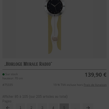
Horloge Murale Radio
139,90 €
Sur stock
hauteur: 70 cm
#75335
19 % TVA incluse hors
Frais de livraison
Afficher
85
à
105
(sur
205
articles au total)
Pages :
1
2
3
4
5
...