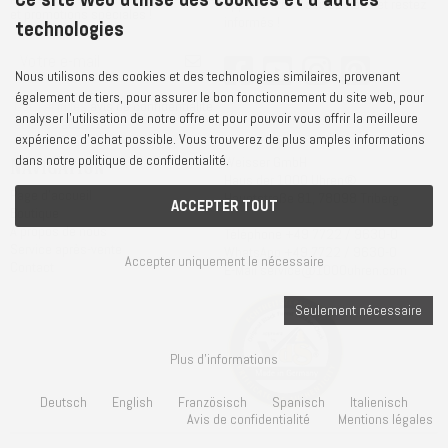
opportunités - suivez-nous et restez
et promotions spéciales !
informés !
technologies
Nous utilisons des cookies et des technologies similaires, provenant
également de tiers, pour assurer le bon fonctionnement du site web, pour
Oui, j'ai lu les
avis de confidentialité
analyser l'utilisation de notre offre et pour pouvoir vous offrir la meilleure
et je les accepte.
expérience d'achat possible. Vous trouverez de plus amples informations
dans notre politique de confidentialité.
Navigation
Weisser GmbH
Haus der 1000 Uhren®
Page d'accueil
Hauptstraße 81, 78098 Triberg
ACCEPTER TOUT
Boutique
A propos de nous
Téléphone
+49 7722 / 9630-0
Service après-vente
WhatsApp
+49 7722 / 9630-0
Accepter uniquement le nécessaire
Contact
E-Mail
service@1000uhren.com
Seulement nécessaire
Plus d'informations
Deutsch
English
Französisch
Spanisch
Italienisch
Avis de confidentialité
Mentions légales