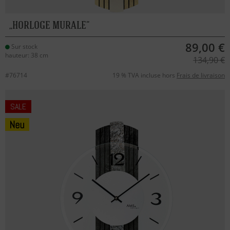
HORLOGE MURALE
89,00 €
Sur stock
hauteur: 38 cm
134,90 €
#76714
19 % TVA incluse hors
Frais de livraison
SALE