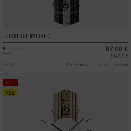
HORLOGE MURALE
87,00 €
Sur stock
hauteur: 38 cm
134,90 €
#76716
19 % TVA incluse hors
Frais de livraison
SALE